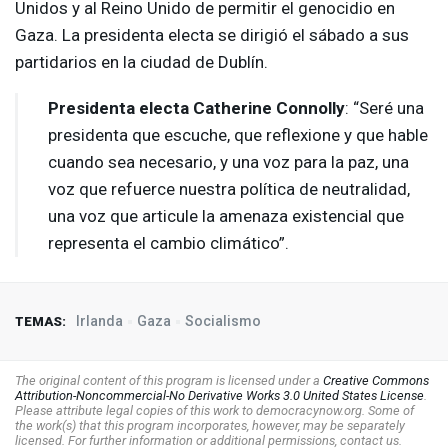
Unidos y al Reino Unido de permitir el genocidio en
Gaza. La presidenta electa se dirigió el sábado a sus
partidarios en la ciudad de Dublín.
Presidenta electa Catherine Connolly
: “Seré una
presidenta que escuche, que reflexione y que hable
cuando sea necesario, y una voz para la paz, una
voz que refuerce nuestra política de neutralidad,
una voz que articule la amenaza existencial que
representa el cambio climático”.
Irlanda
Gaza
Socialismo
TEMAS:
The original content of this program is licensed under a
Creative Commons
Attribution-Noncommercial-No Derivative Works 3.0 United States License
.
Please attribute legal copies of this work to democracynow.org. Some of
the work(s) that this program incorporates, however, may be separately
licensed. For further information or additional permissions, contact us.