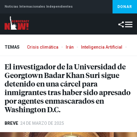
Noticias Internacionales Independientes
DONAR
TEMAS
Crisis climática
Irán
Inteligencia Artificial
Líb
El investigador de la Universidad de
Georgtown Badar Khan Suri sigue
detenido en una cárcel para
inmigrantes tras haber sido apresado
por agentes enmascarados en
Washington D.C.
BREVE
24 DE MARZO DE 2025