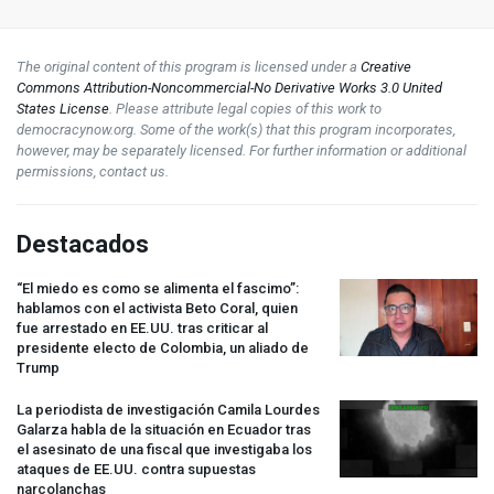
The original content of this program is licensed under a
Creative
Commons Attribution-Noncommercial-No Derivative Works 3.0 United
States License
. Please attribute legal copies of this work to
democracynow.org. Some of the work(s) that this program incorporates,
however, may be separately licensed. For further information or additional
permissions, contact us.
Destacados
“El miedo es como se alimenta el fascimo”:
hablamos con el activista Beto Coral, quien
fue arrestado en EE.UU. tras criticar al
presidente electo de Colombia, un aliado de
Trump
La periodista de investigación Camila Lourdes
Galarza habla de la situación en Ecuador tras
el asesinato de una fiscal que investigaba los
ataques de EE.UU. contra supuestas
narcolanchas