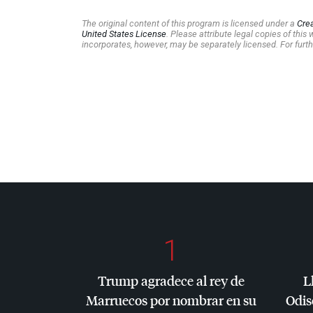
The original content of this program is licensed under a
Cre
United States License
. Please attribute legal copies of thi
incorporates, however, may be separately licensed. For furth
1
Trump agradece al rey de
L
Marruecos por nombrar en su
Odis