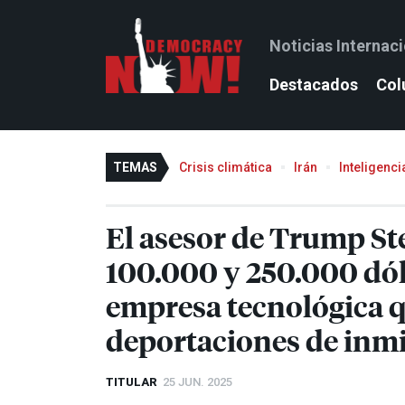
Noticias Internac
Destacados
Col
TEMAS
Crisis climática
Irán
Inteligencia
El asesor de Trump St
100.000 y 250.000 dól
empresa tecnológica qu
deportaciones de inm
TITULAR
25 JUN. 2025