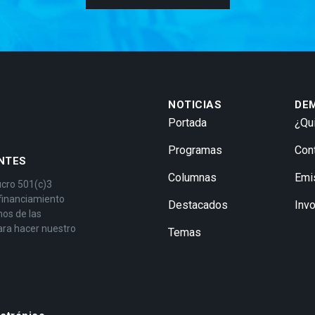
NOTICIAS
DE
Portada
¿Qu
Programas
Con
NTES
Columnas
Emi
ucro 501(c)3
 financiamiento
Destacados
Inv
mos de las
ara hacer nuestro
Temas