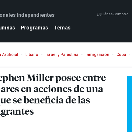
ionales Independientes
¿Quiénes Somos?
umnas
Programas
Temas
 Artificial
Líbano
Israel y Palestina
Inmigración
Cuba
ephen Miller posee entre
ares en acciones de una
e se beneficia de las
igrantes