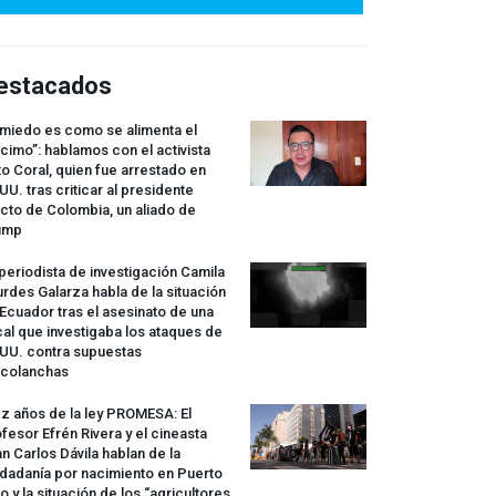
estacados
 miedo es como se alimenta el
cimo”: hablamos con el activista
o Coral, quien fue arrestado en
UU. tras criticar al presidente
cto de Colombia, un aliado de
ump
periodista de investigación Camila
rdes Galarza habla de la situación
Ecuador tras el asesinato de una
cal que investigaba los ataques de
.UU. contra supuestas
rcolanchas
z años de la ley
PROMESA
: El
fesor Efrén Rivera y el cineasta
n Carlos Dávila hablan de la
dadanía por nacimiento en Puerto
o y la situación de los “agricultores