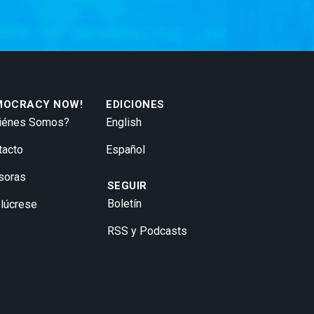
MOCRACY NOW!
EDICIONES
iénes Somos?
English
tacto
Español
soras
SEGUIR
Boletín
olúcrese
RSS y Podcasts