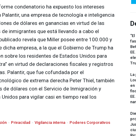
forme condenatorio ha expuesto los intereses
n Palantir, una empresa de tecnología e inteligencia
D
llones de dólares en ganancias en virtud de las
de inmigrantes que está llevando a cabo el
“El
publicado revela que Miller posee entre 100.000 y
fas
Bet
 dicha empresa, a la que el Gobierno de Trump ha
EE.
n sobre los residentes de Estados Unidos para
ele
Tr
a” en virtud de declaraciones fiscales y registros
as. Palantir, que fue cofundada por el
La 
ecnológico de extrema derecha Peter Thiel, también
Lou
en 
s de dólares con el Servicio de Inmigración y
fis
nidos para vigilar casi en tiempo real los
EE
na
Die
pro
sión
Privacidad
Vigilancia interna
Poderes Corporativos
Jua
ciu
Ric