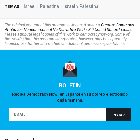
Israel
Palestina
Israel y Palestina
TEMAS:
The original content of this program is licensed under a
Creative Commons
Attribution-Noncommercial-No Derivative Works 3.0 United States License
.
Please attribute legal copies of this work to democracynow.org. Some of
the work(s) that this program incorporates, however, may be separately
licensed. For further information or additional permissions, contact us.
BOLETÍN
Reciba Democracy Now! en Español en su correo electrónico
cada mañana.