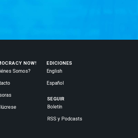
MOCRACY NOW!
EDICIONES
iénes Somos?
English
tacto
Español
soras
SEGUIR
Boletín
olúcrese
RSS y Podcasts