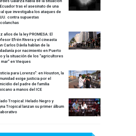
rdes Galarza habla de la situación
Ecuador tras el asesinato de una
cal que investigaba los ataques de
.UU. contra supuestas
rcolanchas
z años de la ley
PROMESA
: El
fesor Efrén Rivera y el cineasta
n Carlos Dávila hablan de la
dadanía por nacimiento en Puerto
o y la situación de los “agricultores
 mar” en Vieques
sticia para Lorenzo”: en Houston, la
unidad exige justicia por el
icidio del padre de familia
xicano a manos del
ICE
ado Tropical: Helado Negro y
na Tropical lanzan su primer álbum
aborativo