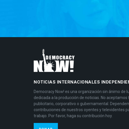
NOTICIAS INTERNACIONALES INDEPENDIE
Democracy Now! es una organización sin ánimo de l
dedicada a la producción de noticias. No aceptamos
publicitario, corporativo o gubernamental. Depende
contribuciones de nuestros oyentes y televidentes p
trabajo. Por favor, haga su contribución hoy.