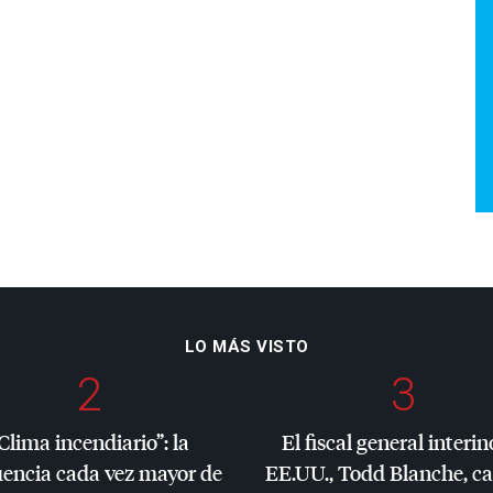
LO MÁS VISTO
2
3
Clima incendiario”: la
El fiscal general interin
uencia cada vez mayor de
EE.UU., Todd Blanche, c