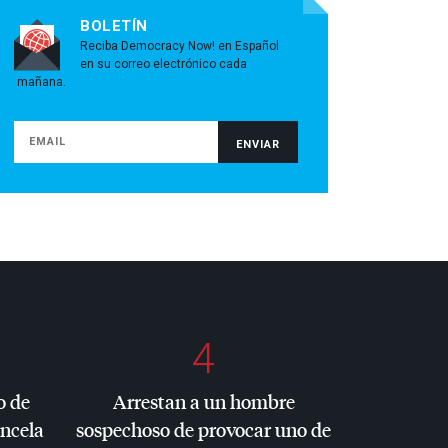
BOLETÍN
Reciba Democracy Now! en Español
en su correo electrónico cada
mañana.
4
o de
Arrestan a un hombre
ancela
sospechoso de provocar uno de