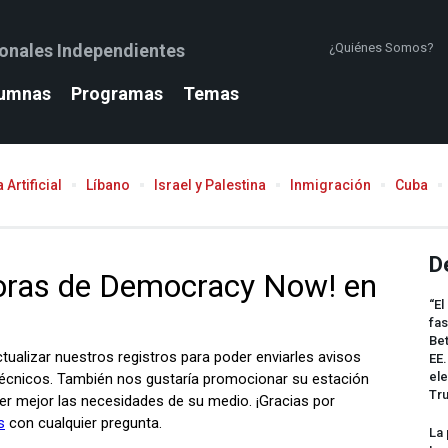
ionales Independientes
¿Quiénes Somos?
umnas
Programas
Temas
 Artificial
Líbano
Israel y Palestina
Inmigración
Cuba
D
“El
fas
Bet
EE.
ele
Tr
La 