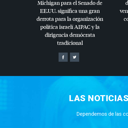
Michigan para el Senado de
d
EE.UU. significa una gran
ven
derrota para la organización
c
política israelí
AIPAC
y la
dirigencia demócrata
tradicional
LAS NOTICIA
Dependemos de las con