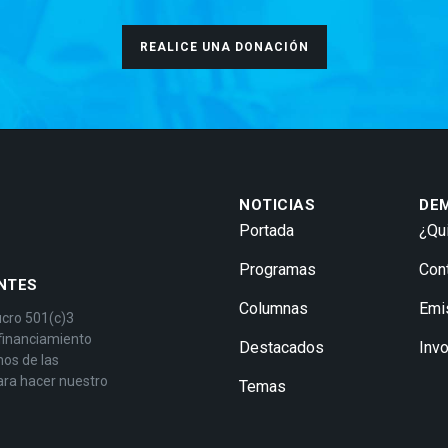
REALICE UNA DONACIÓN
NOTICIAS
DE
Portada
¿Qu
Programas
Con
NTES
Columnas
Emi
ucro 501(c)3
 financiamiento
Destacados
Inv
mos de las
ara hacer nuestro
Temas