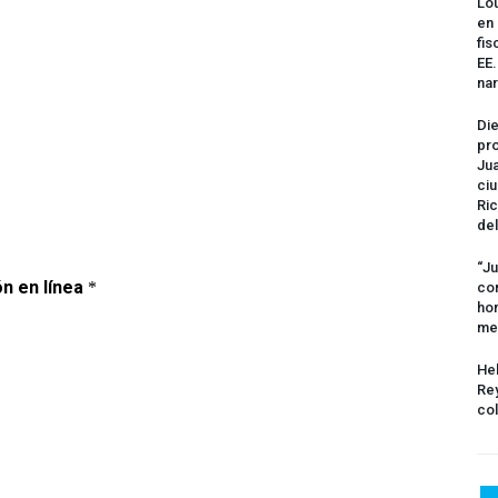
Lou
en 
fis
EE
na
Die
pro
Jua
ciu
Ric
del
“Ju
com
hom
me
Hel
Rey
col