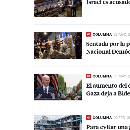
Israel es acusa
COLUMNA
23 AGO. 
Sentada por la 
Nacional Demóc
COLUMNA
31 MAY. 
El aumento del 
Gaza deja a Bid
COLUMNA
02 FEB. 2
Para evitar una 