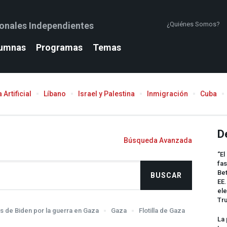
ionales Independientes
¿Quiénes Somos?
umnas
Programas
Temas
 Artificial
Líbano
Israel y Palestina
Inmigración
Cuba
D
Búsqueda Avanzada
“El
fas
Bet
EE.
ele
Tr
s de Biden por la guerra en Gaza
Gaza
Flotilla de Gaza
La 