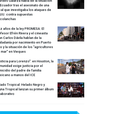
rdes Galarza habla de la situación
Ecuador tras el asesinato de una
cal que investigaba los ataques de
.UU. contra supuestas
rcolanchas
z años de la ley
PROMESA
: El
fesor Efrén Rivera y el cineasta
n Carlos Dávila hablan de la
dadanía por nacimiento en Puerto
o y la situación de los “agricultores
 mar” en Vieques
sticia para Lorenzo”: en Houston, la
unidad exige justicia por el
icidio del padre de familia
xicano a manos del
ICE
ado Tropical: Helado Negro y
na Tropical lanzan su primer álbum
aborativo