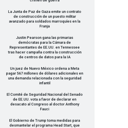
crimen de guerra
La Junta de Paz de Gaza emite un contrato
de construcción de un puesto militar
avanzado para soldados marroquíes en la
Franja
Justin Pearson gana las primarias
demócratas para la Cámara de
Representantes de EE.UU. en Tennessee
tras hacer campaña contra la construcción
de centros de datos para la IA
Un juez de Nuevo México ordena a Meta
pagar 567 millones de dólares adicionales en
una demanda relacionada con la seguridad
infantil
El Comité de Seguridad Nacional del Senado
de EE.UU. vota a favor de declarar en
desacato al Congreso al doctor Anthony
Fauci
El Gobierno de Trump toma medidas para
desmantelar el programa Head Start, que