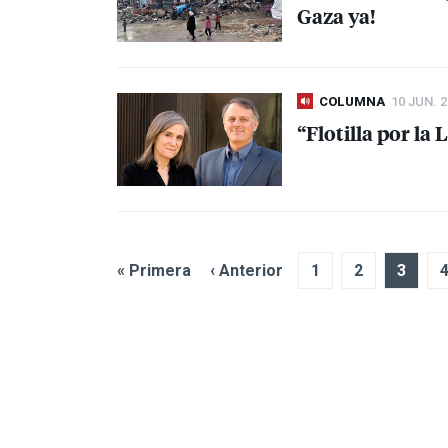
Gaza ya!
COLUMNA
10 JUN. 
“Flotilla por la
« Primera
‹ Anterior
1
2
3