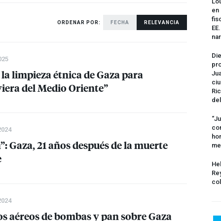
Lou
en 
fis
ORDENAR POR:
FECHA
RELEVANCIA
EE
na
Die
025
pro
a limpieza étnica de Gaza para
Jua
ciu
viera del Medio Oriente”
Ric
del
“Ju
com
2024
hom
”: Gaza, 21 años después de la muerte
me
e
Hel
Rey
col
2024
s aéreos de bombas y pan sobre Gaza