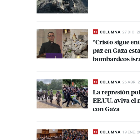
COLUMNA
27 DIC. 2
“Cristo sigue en
paz en Gaza est
bombardeos isra
COLUMNA
26 ABR. 
La represión pol
EE.UU. aviva el 
con Gaza
COLUMNA
19 ENE. 2