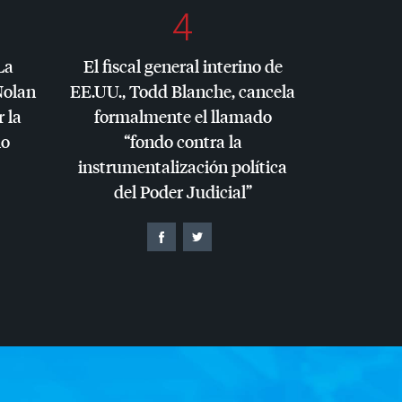
4
La
El fiscal general interino de
Nolan
EE.UU., Todd Blanche, cancela
r la
formalmente el llamado
io
“fondo contra la
instrumentalización política
del Poder Judicial”