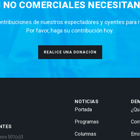
S NO COMERCIALES NECESITAN
tribuciones de nuestros espectadores y oyentes para rea
Por favor, haga su contribución hoy.
REALICE UNA DONACIÓN
NOTICIAS
DE
Portada
¿Qu
Programas
Con
NTES
Columnas
Emi
ucro 501(c)3