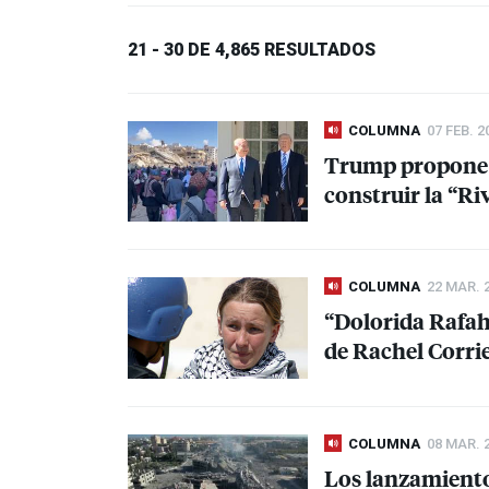
21 - 30 DE 4,865 RESULTADOS
COLUMNA
07 FEB. 2
Trump propone l
construir la “Ri
COLUMNA
22 MAR. 
“Dolorida Rafah
de Rachel Corri
COLUMNA
08 MAR. 
Los lanzamiento