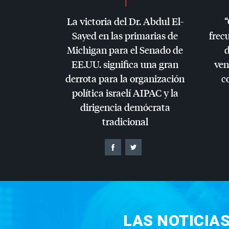
La victoria del Dr. Abdul El-
“
Sayed en las primarias de
frec
Michigan para el Senado de
d
EE.UU. significa una gran
ven
derrota para la organización
c
política israelí
AIPAC
y la
dirigencia demócrata
tradicional
LAS NOTICIA