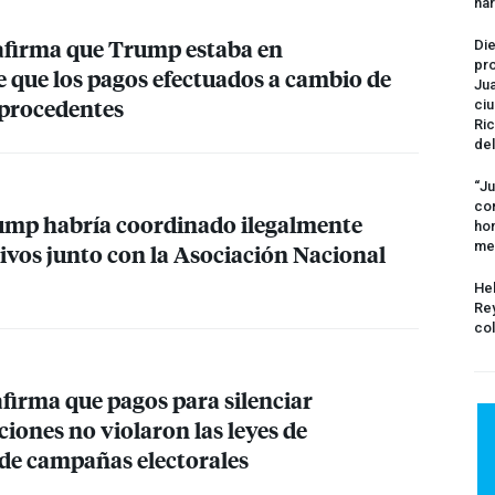
na
afirma que Trump estaba en
Die
pro
 que los pagos efectuados a cambio de
Jua
mprocedentes
ciu
Ric
del
“Ju
com
mp habría coordinado ilegalmente
hom
me
ivos junto con la Asociación Nacional
Hel
Rey
col
irma que pagos para silenciar
ciones no violaron las leyes de
de campañas electorales