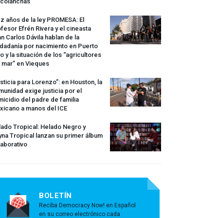
rcolanchas
z años de la ley
PROMESA
: El
fesor Efrén Rivera y el cineasta
n Carlos Dávila hablan de la
dadanía por nacimiento en Puerto
o y la situación de los “agricultores
 mar” en Vieques
sticia para Lorenzo”: en Houston, la
unidad exige justicia por el
icidio del padre de familia
xicano a manos del
ICE
ado Tropical: Helado Negro y
na Tropical lanzan su primer álbum
aborativo
BOLETÍN
Reciba Democracy Now! en Español
en su correo electrónico cada