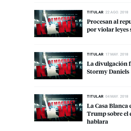
TITULAR
22 AGO. 2018
Procesan al rep
por violar leye
TITULAR
17 MAY. 2018
La divulgación 
Stormy Daniels
TITULAR
04 MAY. 2018
La Casa Blanca e
Trump sobre el 
hablara