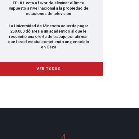
EE.UU. vota a favor de eliminar el límite
impuesto a nivel nacional a la propiedad de
estaciones de televisión
La Universidad de Minesota acuerda pagar
250.000 dólares a un académico al que le
rescindió una oferta de trabajo por afirmar
que Israel estaba cometiendo un genocidio
en Gaza
VER TODOS
4