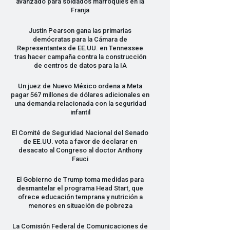
avanzado para soldados marroquíes en la
Franja
Justin Pearson gana las primarias
demócratas para la Cámara de
Representantes de EE.UU. en Tennessee
tras hacer campaña contra la construcción
de centros de datos para la IA
Un juez de Nuevo México ordena a Meta
pagar 567 millones de dólares adicionales en
una demanda relacionada con la seguridad
infantil
El Comité de Seguridad Nacional del Senado
de EE.UU. vota a favor de declarar en
desacato al Congreso al doctor Anthony
Fauci
El Gobierno de Trump toma medidas para
desmantelar el programa Head Start, que
ofrece educación temprana y nutrición a
menores en situación de pobreza
La Comisión Federal de Comunicaciones de