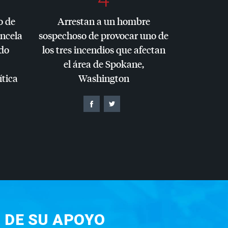
o de
Arrestan a un hombre
ancela
sospechoso de provocar uno de
do
los tres incendios que afectan
el área de Spokane,
ítica
Washington
 DE SU APOYO