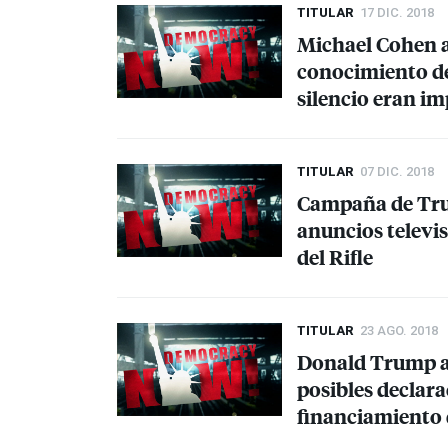
TITULAR
17 DIC. 2018
Michael Cohen 
conocimiento de
silencio eran i
TITULAR
07 DIC. 2018
Campaña de Tru
anuncios televis
del Rifle
TITULAR
23 AGO. 2018
Donald Trump af
posibles declara
financiamiento 