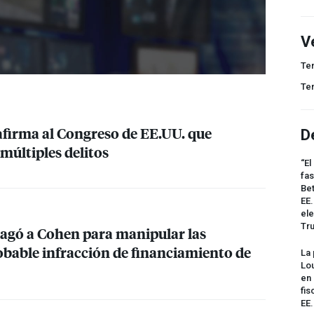
V
Te
Te
firma al Congreso de EE.UU. que
D
últiples delitos
“El
fas
Bet
EE.
ele
Tr
pagó a Cohen para manipular las
obable infracción de financiamiento de
La 
Lou
en 
fis
EE