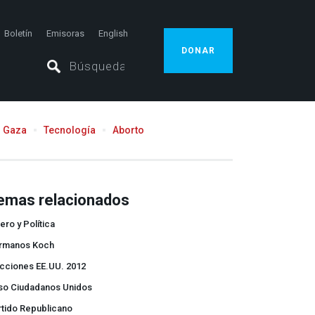
Boletín
Emisoras
English
DONAR
Gaza
Tecnología
Aborto
emas relacionados
ero y Política
rmanos Koch
ecciones EE.UU. 2012
so Ciudadanos Unidos
rtido Republicano