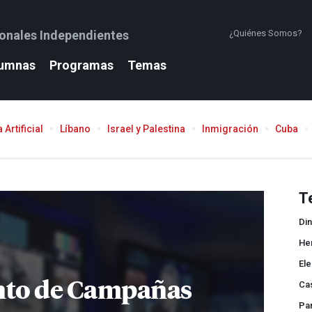
ionales Independientes
¿Quiénes Somos?
umnas
Programas
Temas
 Artificial
Líbano
Israel y Palestina
Inmigración
Cuba
T
Din
He
El
nto de Campañas
Ca
Pa