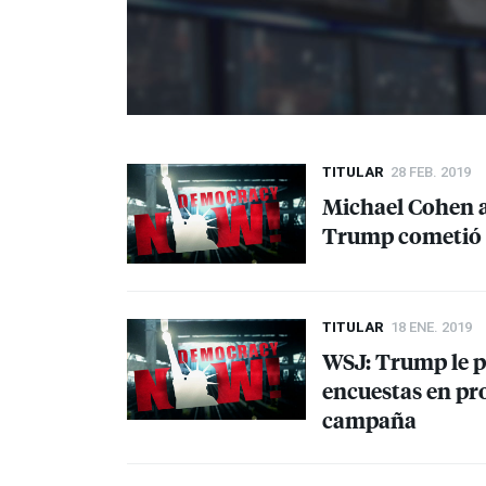
TITULAR
28 FEB. 2019
Michael Cohen a
Trump cometió m
TITULAR
18 ENE. 2019
WSJ
: Trump le 
encuestas en pr
campaña