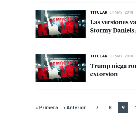
TITULAR
04 MAY. 2018
Las versiones va
Stormy Daniels 
TITULAR
03 MAY. 2018
Trump niega rom
extorsión
« Primera
‹ Anterior
7
8
9