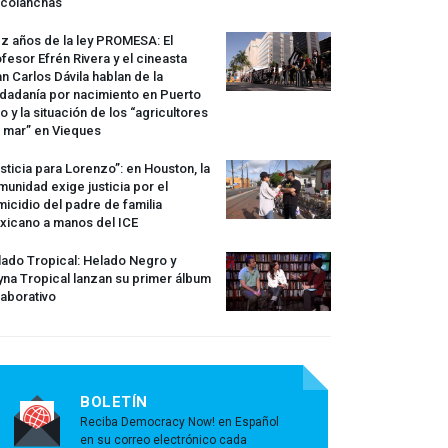
rcolanchas
z años de la ley
PROMESA
: El
fesor Efrén Rivera y el cineasta
n Carlos Dávila hablan de la
dadanía por nacimiento en Puerto
o y la situación de los “agricultores
 mar” en Vieques
sticia para Lorenzo”: en Houston, la
unidad exige justicia por el
icidio del padre de familia
xicano a manos del
ICE
ado Tropical: Helado Negro y
na Tropical lanzan su primer álbum
aborativo
BOLETÍN
Reciba Democracy Now! en Español
en su correo electrónico cada