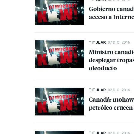
Gobierno canadi
acceso a Interne
TITULAR
07 DIC. 2016
Ministro canadi
desplegar tropas
oleoducto
TITULAR
02 DIC. 2016
Canadá: mohawk
petróleo crucen 
TITULAR
02 DIC. 2016