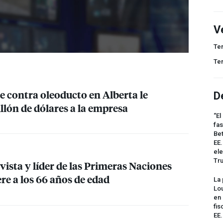
V
Te
Te
e contra oleoducto en Alberta le
D
llón de dólares a la empresa
“El
fas
Bet
EE.
ele
Tr
vista y líder de las Primeras Naciones
re a los 66 años de edad
La 
Lou
en 
fis
EE