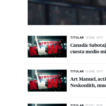
TITULAR
19 ENE. 2017
Canadá: Sabotaj
cuesta medio mi
TITULAR
13 ENE. 2017
Art Manuel, acti
Neskonlith, mue
TITULAR
23 DIC. 2016