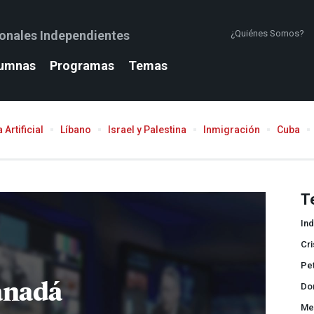
ionales Independientes
¿Quiénes Somos?
umnas
Programas
Temas
 Artificial
Líbano
Israel y Palestina
Inmigración
Cuba
T
In
Cri
Pet
anadá
Do
Me