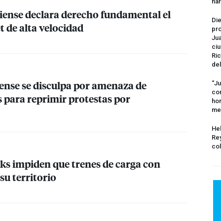
na
ense declara derecho fundamental el
Die
t de alta velocidad
pro
Jua
ciu
Ric
del
ense se disculpa por amenaza de
“Ju
com
 para reprimir protestas por
hom
me
Hel
Rey
col
s impiden que trenes de carga con
su territorio