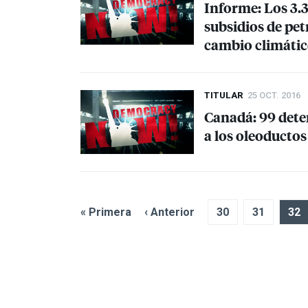
Informe: Los 3.
subsidios de pet
cambio climáti
TITULAR
25 OCT. 2016
Canadá: 99 deten
a los oleoductos
« Primera
‹ Anterior
30
31
32