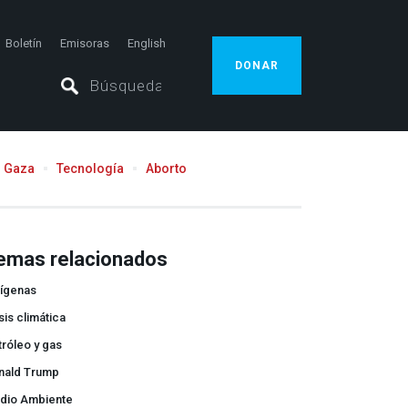
Boletín
Emisoras
English
DONAR
Gaza
Tecnología
Aborto
emas relacionados
dígenas
sis climática
róleo y gas
nald Trump
dio Ambiente