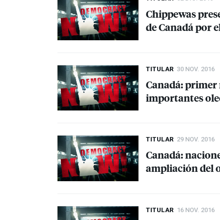
Chippewas pres
de Canadá por e
TITULAR
30 NOV. 2016
Canadá: primer
importantes ole
TITULAR
29 NOV. 2016
Canadá: nacione
ampliación del
TITULAR
16 NOV. 2016