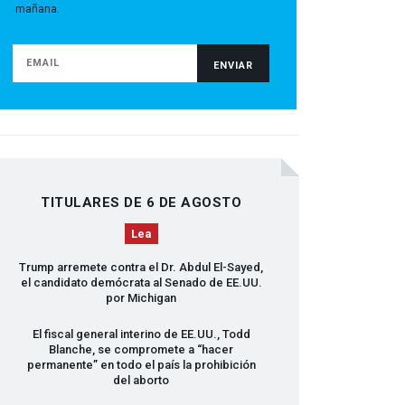
mañana.
TITULARES DE 6 DE AGOSTO
Lea
Trump arremete contra el Dr. Abdul El-Sayed,
el candidato demócrata al Senado de EE.UU.
por Michigan
El fiscal general interino de EE.UU., Todd
Blanche, se compromete a “hacer
permanente” en todo el país la prohibición
del aborto