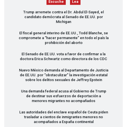
Escuche
Lea
Trump arremete contra el Dr. Abdul El-Sayed, el
candidato demócrata al Senado de EE.UU. por
Michigan
El fiscal general interino de EE.UU., Todd Blanche, se
compromete a “hacer permanente” en todo el país la
prohibición del aborto
El Senado de EE.UU. vota a favor de confirmar a la
doctora Erica Schwartz como directora de los
CDC
Nuevo México demanda al Departamento de Justicia
de EE.UU. por “obstaculizar” la investigación estatal
sobre los delitos sexuales de Jeffrey Epstein
Una demanda federal acusa al Gobierno de Trump
de destinar sus esfuerzos de deportación a
menores migrantes no acompañados
Las autoridades del enclave español de Ceuta piden
trasladar a cientos de inmigrantes menores no
acompañados a España continental