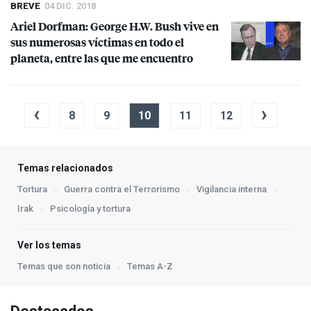
BREVE
04 DIC. 2018
Ariel Dorfman: George H.W. Bush vive en
sus numerosas víctimas en todo el
planeta, entre las que me encuentro
‹
›
8
9
10
11
12
Temas relacionados
Tortura
Guerra contra el Terrorismo
Vigilancia interna
Irak
Psicología y tortura
Ver los temas
Temas que son noticia
Temas A-Z