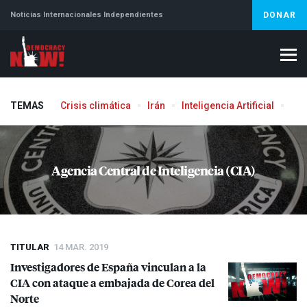
Noticias Internacionales Independientes
DONAR
TEMAS
Crisis climática
Irán
Inteligencia Artificial
Líb
Aborto
Agencia Central de Inteligencia (CIA)
TITULAR
14 MAR. 2019
Investigadores de España vinculan a la
CIA
con ataque a embajada de Corea del
Norte