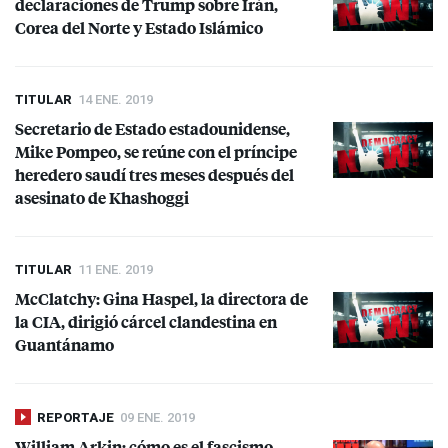
declaraciones de Trump sobre Irán,
Corea del Norte y Estado Islámico
TITULAR
14 ENE. 2019
Secretario de Estado estadounidense,
Mike Pompeo, se reúne con el príncipe
heredero saudí tres meses después del
asesinato de Khashoggi
TITULAR
11 ENE. 2019
McClatchy: Gina Haspel, la directora de
la
CIA
, dirigió cárcel clandestina en
Guantánamo
REPORTAJE
09 ENE. 2019
William Arkin: cómo es el fascismo