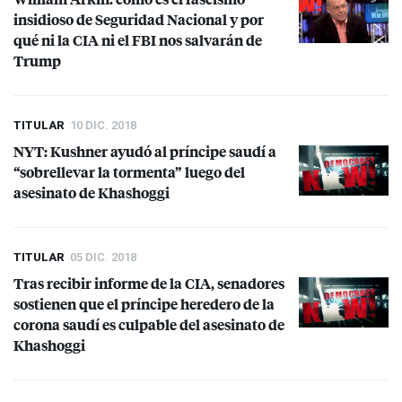
insidioso de Seguridad Nacional y por
qué ni la
CIA
ni el
FBI
nos salvarán de
Trump
TITULAR
10 DIC. 2018
NYT
: Kushner ayudó al príncipe saudí a
“sobrellevar la tormenta” luego del
asesinato de Khashoggi
TITULAR
05 DIC. 2018
Tras recibir informe de la
CIA
, senadores
sostienen que el príncipe heredero de la
corona saudí es culpable del asesinato de
Khashoggi