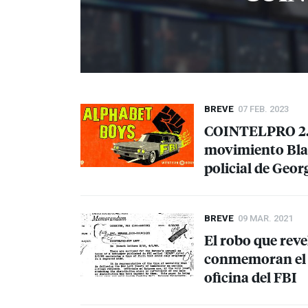
BREVE
07 FEB. 2023
COINTELPRO
2.
movimiento Blac
policial de Geor
BREVE
09 MAR. 2021
El robo que reve
conmemoran el 5
oficina del
FBI