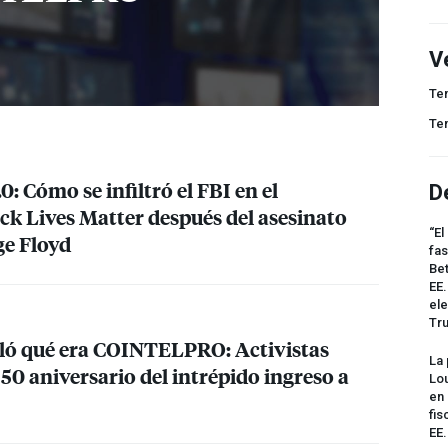
V
Te
Te
0: Cómo se infiltró el
FBI
en el
D
k Lives Matter después del asesinato
“El
ge Floyd
fas
Bet
EE.
ele
Tr
ló qué era
COINTELPRO
: Activistas
La 
0 aniversario del intrépido ingreso a
Lou
en 
fis
EE