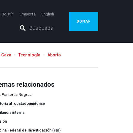
Boletín
Emisoras
English
DONAR
Gaza
Tecnología
Aborto
emas relacionados
s Panteras Negras
toria afroestadounidense
ilancia interna
sión
cina Federal de Investigación (FBI)