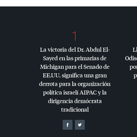
1
La victoria del Dr. Abdul El-
L
Sayed en las primarias de
Odis
Michigan para el Senado de
por
EE.UU. significa una gran
p
derrota para la organización
política israelí
AIPAC
y la
dirigencia demócrata
tradicional