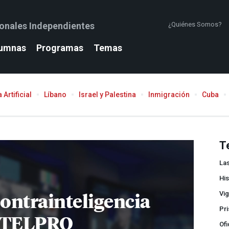
ionales Independientes
¿Quiénes Somos?
umnas
Programas
Temas
 Artificial
Líbano
Israel y Palestina
Inmigración
Cuba
T
La
His
ontrainteligencia
Vig
Pri
NTELPRO
Ofi