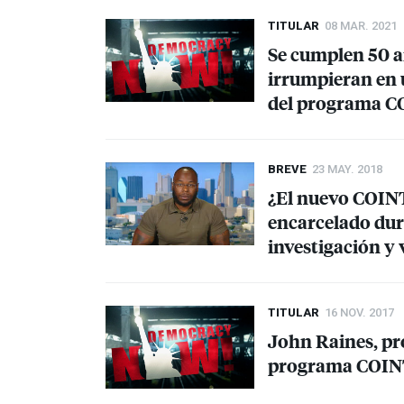
TITULAR
08 MAR. 2021
Se cumplen 50 añ
irrumpieran en 
del programa
C
BREVE
23 MAY. 2018
¿El nuevo
COIN
encarcelado dur
investigación y 
TITULAR
16 NOV. 2017
John Raines, pr
programa
COI