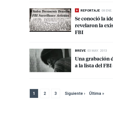
REPORTAJE
08 ENE.
Se conoció la id
revelaron la ex
FBI
BREVE
03 MAY. 2013
Una grabación d
a la lista del
FBI
1
2
3
Siguiente ›
Última »