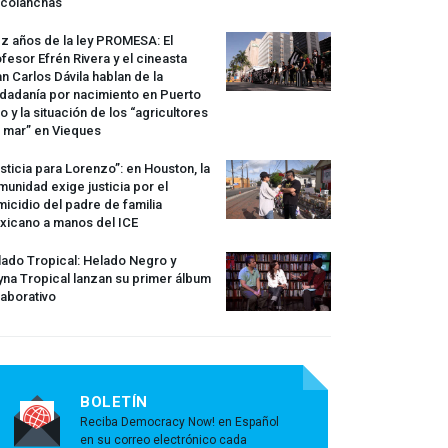
rcolanchas
z años de la ley
PROMESA
: El
fesor Efrén Rivera y el cineasta
n Carlos Dávila hablan de la
dadanía por nacimiento en Puerto
o y la situación de los “agricultores
 mar” en Vieques
sticia para Lorenzo”: en Houston, la
unidad exige justicia por el
icidio del padre de familia
xicano a manos del
ICE
ado Tropical: Helado Negro y
na Tropical lanzan su primer álbum
aborativo
BOLETÍN
Reciba Democracy Now! en Español
en su correo electrónico cada