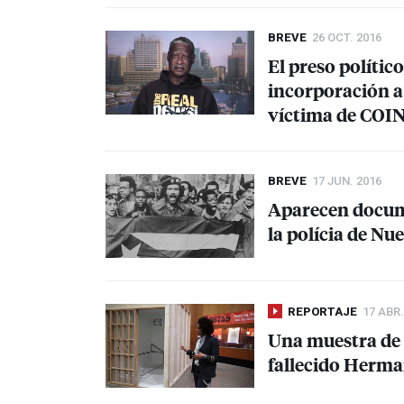
BREVE
26 OCT. 2016
El preso polític
incorporación a
víctima de
COI
BREVE
17 JUN. 2016
Aparecen docume
la polícia de Nu
REPORTAJE
17 ABR.
Una muestra de a
fallecido Herma