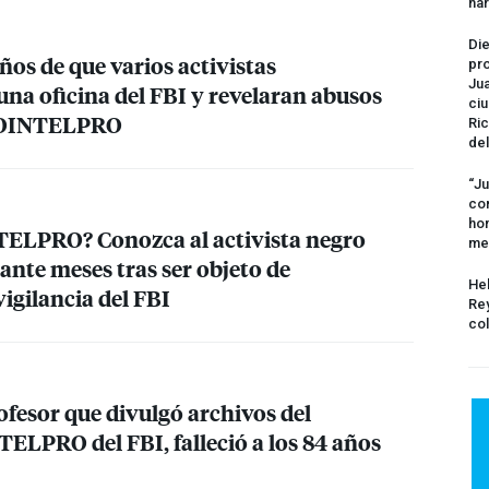
na
Die
os de que varios activistas
pro
Jua
una oficina del
FBI
y revelaran abusos
ciu
OINTELPRO
Ric
del
“Ju
com
hom
TELPRO
? Conozca al activista negro
me
ante meses tras ser objeto de
Hel
vigilancia del
FBI
Rey
col
ofesor que divulgó archivos del
NTELPRO
del
FBI
, falleció a los 84 años