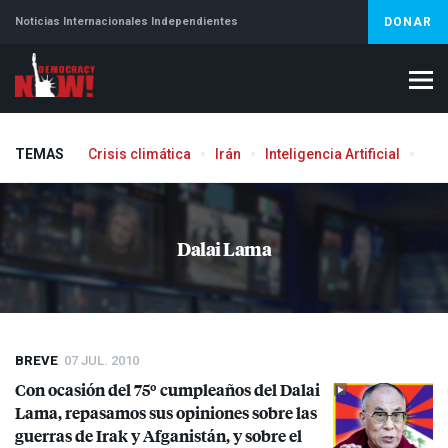
Noticias Internacionales Independientes
DONAR
TEMAS
Crisis climática
Irán
Inteligencia Artificial
Líb
Dalai Lama
BREVE
07 JUL. 2010
Con ocasión del 75º cumpleaños del Dalai
Lama, repasamos sus opiniones sobre las
guerras de Irak y Afganistán, y sobre el