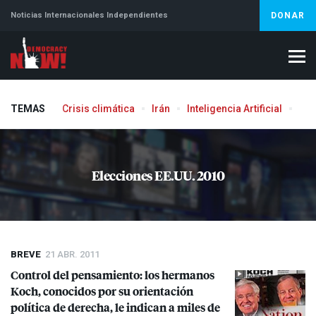
Noticias Internacionales Independientes
DONAR
TEMAS
Crisis climática
Irán
Inteligencia Artificial
Líb
Elecciones EE.UU. 2010
BREVE
21 ABR. 2011
Control del pensamiento: los hermanos
Koch, conocidos por su orientación
política de derecha, le indican a miles de