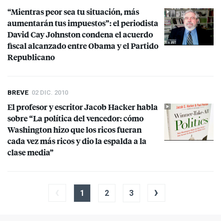
“Mientras peor sea tu situación, más
aumentarán tus impuestos”: el periodista
David Cay Johnston condena el acuerdo
fiscal alcanzado entre Obama y el Partido
Republicano
BREVE
02 DIC. 2010
El profesor y escritor Jacob Hacker habla
sobre “La política del vencedor: cómo
Washington hizo que los ricos fueran
cada vez más ricos y dio la espalda a la
clase media”
‹
›
1
2
3