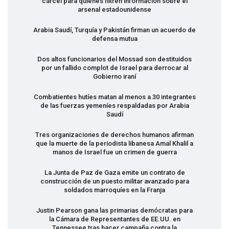
cárcel para quienes filtren información sobre el
arsenal estadounidense
Arabia Saudí, Turquía y Pakistán firman un acuerdo de
defensa mutua
Dos altos funcionarios del Mossad son destituidos
por un fallido complot de Israel para derrocar al
Gobierno iraní
Combatientes hutíes matan al menos a 30 integrantes
de las fuerzas yemeníes respaldadas por Arabia
Saudí
Tres organizaciones de derechos humanos afirman
que la muerte de la periodista libanesa Amal Khalil a
manos de Israel fue un crimen de guerra
La Junta de Paz de Gaza emite un contrato de
construcción de un puesto militar avanzado para
soldados marroquíes en la Franja
Justin Pearson gana las primarias demócratas para
la Cámara de Representantes de EE.UU. en
Tennessee tras hacer campaña contra la