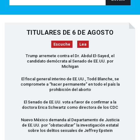
TITULARES DE 6 DE AGOSTO
Escuche
Lea
Trump arremete contra el Dr. Abdul El-Sayed, el
candidato demócrata al Senado de EE.UU. por
Michigan
El fiscal general interino de EE.UU., Todd Blanche, se
compromete a “hacer permanente” en todo el país la
prohibición del aborto
El Senado de EE.UU. vota a favor de confirmar a la
doctora Erica Schwartz como directora de los
CDC
Nuevo México demanda al Departamento de Justicia
de EE.UU. por “obstaculizar” la investigación estatal
sobre los delitos sexuales de Jeffrey Epstein