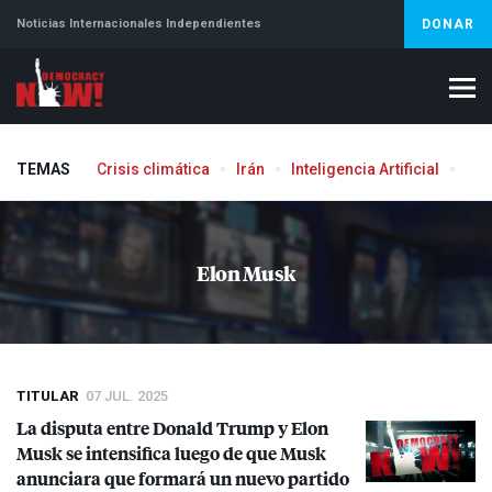
Noticias Internacionales Independientes
DONAR
TEMAS
Crisis climática
Irán
Inteligencia Artificial
Líb
Aborto
Elon Musk
TITULAR
07 JUL. 2025
La disputa entre Donald Trump y Elon
Musk se intensifica luego de que Musk
anunciara que formará un nuevo partido