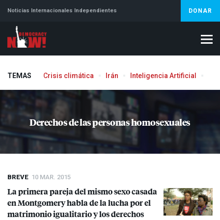
Noticias Internacionales Independientes
DONAR
TEMAS
Crisis climática
Irán
Inteligencia Artificial
Líb
Aborto
Derechos de las personas homosexuales
BREVE
10 MAR. 2015
La primera pareja del mismo sexo casada
en Montgomery habla de la lucha por el
matrimonio igualitario y los derechos