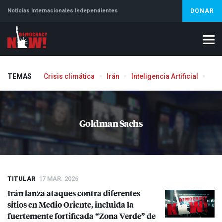
Noticias Internacionales Independientes
DONAR
TEMAS
Crisis climática
Irán
Inteligencia Artificial
Líb
Goldman Sachs
TITULAR
17 MAR. 2026
Irán lanza ataques contra diferentes
sitios en Medio Oriente, incluida la
fuertemente fortificada “Zona Verde” de