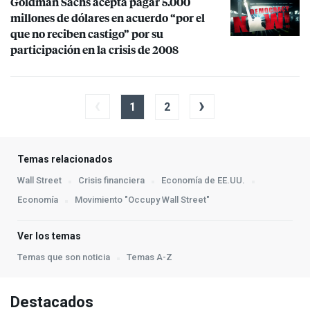
Goldman Sachs acepta pagar 5.000
millones de dólares en acuerdo “por el
que no reciben castigo” por su
participación en la crisis de 2008
‹
›
1
2
Temas relacionados
Wall Street
Crisis financiera
Economía de EE.UU.
Economía
Movimiento "Occupy Wall Street"
Ver los temas
Temas que son noticia
Temas A-Z
Destacados