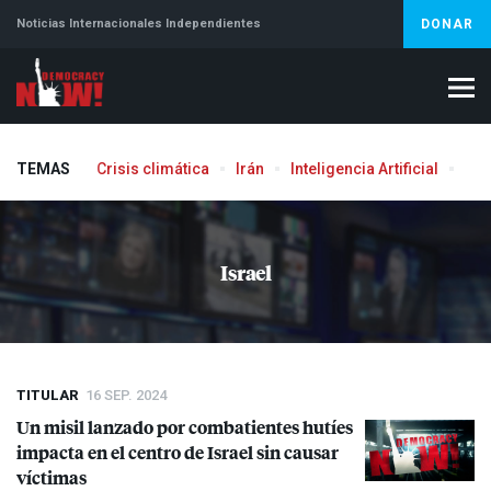
Noticias Internacionales Independientes
DONAR
TEMAS
Crisis climática
Irán
Inteligencia Artificial
Líb
Israel
TITULAR
16 SEP. 2024
Un misil lanzado por combatientes hutíes
impacta en el centro de Israel sin causar
víctimas