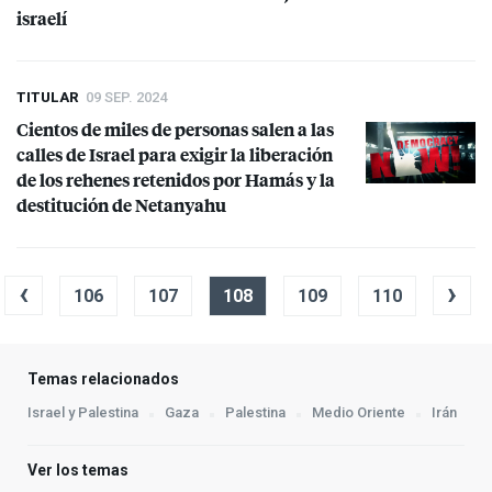
israelí
TITULAR
09 SEP. 2024
Cientos de miles de personas salen a las
calles de Israel para exigir la liberación
de los rehenes retenidos por Hamás y la
destitución de Netanyahu
‹
›
106
107
108
109
110
Temas relacionados
Israel y Palestina
Gaza
Palestina
Medio Oriente
Irán
Ver los temas