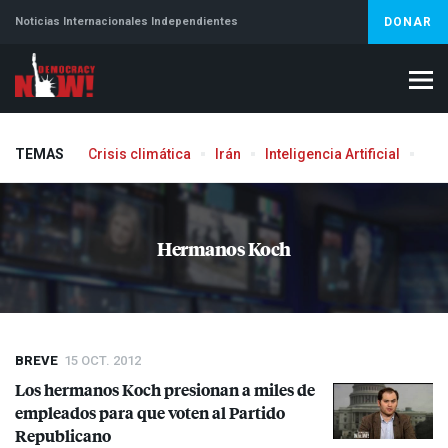
Noticias Internacionales Independientes
DONAR
TEMAS
Crisis climática
Irán
Inteligencia Artificial
Líb
Aborto
Hermanos Koch
BREVE
15 OCT. 2012
Los hermanos Koch presionan a miles de
empleados para que voten al Partido
Republicano