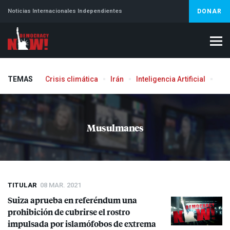
Noticias Internacionales Independientes
DONAR
TEMAS
Crisis climática
Irán
Inteligencia Artificial
Líb
Aborto
Musulmanes
TITULAR
08 MAR. 2021
Suiza aprueba en referéndum una
prohibición de cubrirse el rostro
impulsada por islamófobos de extrema