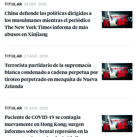
TITULAR
29 SEP. 2020
China defiende las políticas dirigidas a
los musulmanes mientras el periódico
The New York Times informa de más
abusos en Xinjiang
TITULAR
27 AGO. 2020
Terrorista partidario de la supremacía
blanca condenado a cadena perpetua por
tiroteo perpetrado en mezquita de Nueva
Zelanda
TITULAR
25 AGO. 2020
Paciente de
COVID
-19 se contagia
nuevamente en Hong Kong; surgen
informes sobre brutal represión en la