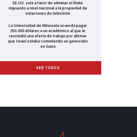
EE.UU. vota a favor de eliminar el límite
impuesto a nivel nacional a la propiedad de
estaciones de televisión
La Universidad de Minesota acuerda pagar
250.000 dólares a un académico al que le
rescindió una oferta de trabajo por afirmar
que Israel estaba cometiendo un genocidio
en Gaza
VER TODOS
4