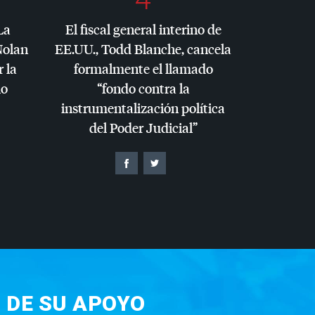
La
El fiscal general interino de
Nolan
EE.UU., Todd Blanche, cancela
r la
formalmente el llamado
io
“fondo contra la
instrumentalización política
del Poder Judicial”
 DE SU APOYO