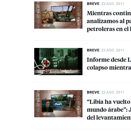
BREVE
23 AGO. 2011
Mientras contin
analizamos al pa
petroleras en el
BREVE
22 AGO. 2011
Informe desde Li
colapso mientra
BREVE
22 AGO. 2011
“Libia ha vuelto 
mundo árabe”: 
del levantamien