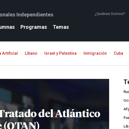
ionales Independientes
¿Quiénes Somos?
umnas
Programas
Temas
 Artificial
Líbano
Israel y Palestina
Inmigración
Cuba
T
Ru
Uc
Tratado del Atlántico
Af
Fu
e (OTAN)
Lib