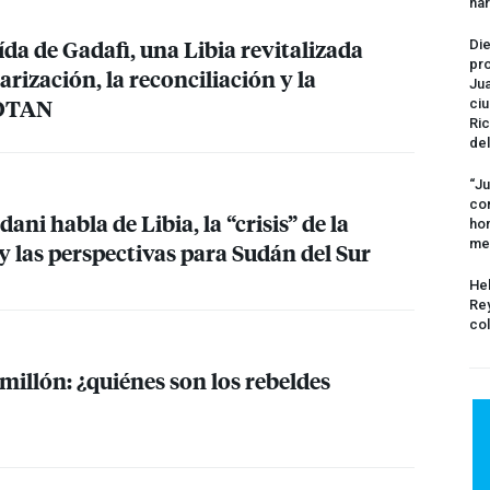
na
ída de Gadafi, una Libia revitalizada
Die
pro
arización, la reconciliación y la
Jua
OTAN
ciu
Ric
del
“Ju
com
 habla de Libia, la “crisis” de la
hom
me
 las perspectivas para Sudán del Sur
Hel
Rey
col
millón: ¿quiénes son los rebeldes