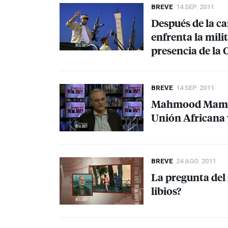
BREVE
14 SEP. 2011
Después de la ca
enfrenta la milit
presencia de la
BREVE
14 SEP. 2011
Mahmood Mamdani
Unión Africana y
BREVE
24 AGO. 2011
La pregunta del 
libios?