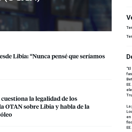
V
Te
Te
esde Libia: “Nunca pensé que seríamos
D
“El
fas
Bet
EE.
ele
Tr
estiona la legalidad de los
la
OTAN
sobre Libia y habla de la
La 
Lou
róleo
en 
fis
EE