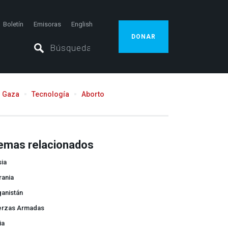
Boletín
Emisoras
English
DONAR
Gaza
Tecnología
Aborto
emas relacionados
sia
rania
ganistán
erzas Armadas
ia