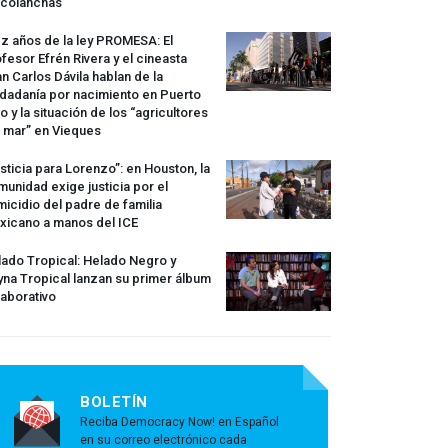
rcolanchas
z años de la ley
PROMESA
: El
fesor Efrén Rivera y el cineasta
n Carlos Dávila hablan de la
dadanía por nacimiento en Puerto
o y la situación de los “agricultores
 mar” en Vieques
sticia para Lorenzo”: en Houston, la
unidad exige justicia por el
icidio del padre de familia
xicano a manos del
ICE
ado Tropical: Helado Negro y
na Tropical lanzan su primer álbum
aborativo
BOLETÍN
Reciba Democracy Now! en Español
en su correo electrónico cada