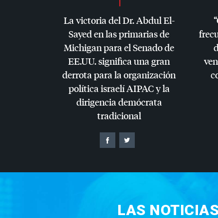
La victoria del Dr. Abdul El-
“
Sayed en las primarias de
frec
Michigan para el Senado de
d
EE.UU. significa una gran
ven
derrota para la organización
c
política israelí
AIPAC
y la
dirigencia demócrata
tradicional
LAS NOTICIA