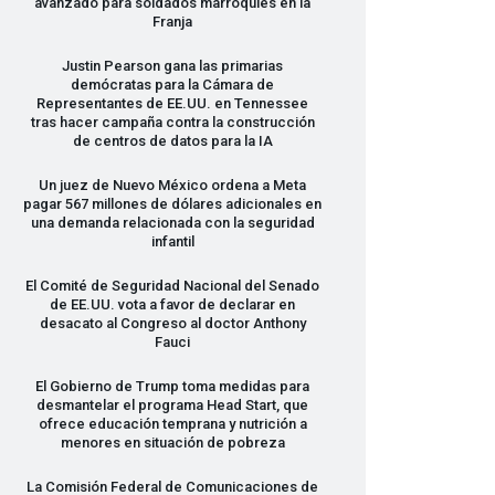
avanzado para soldados marroquíes en la
Franja
Justin Pearson gana las primarias
demócratas para la Cámara de
Representantes de EE.UU. en Tennessee
tras hacer campaña contra la construcción
de centros de datos para la IA
Un juez de Nuevo México ordena a Meta
pagar 567 millones de dólares adicionales en
una demanda relacionada con la seguridad
infantil
El Comité de Seguridad Nacional del Senado
de EE.UU. vota a favor de declarar en
desacato al Congreso al doctor Anthony
Fauci
El Gobierno de Trump toma medidas para
desmantelar el programa Head Start, que
ofrece educación temprana y nutrición a
menores en situación de pobreza
La Comisión Federal de Comunicaciones de