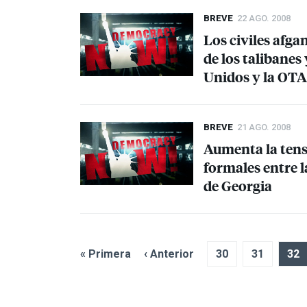
BREVE
22 AGO. 2008
Los civiles afga
de los talibanes
Unidos y la
OT
BREVE
21 AGO. 2008
Aumenta la tens
formales entre 
de Georgia
« Primera
‹ Anterior
30
31
32