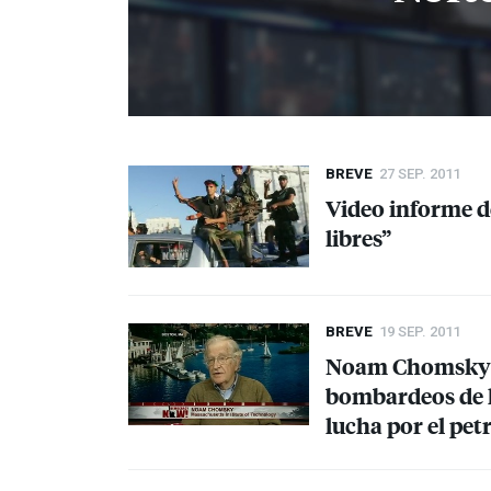
BREVE
27 SEP. 2011
Video informe d
libres”
BREVE
19 SEP. 2011
Noam Chomsky cu
bombardeos de 
lucha por el pet