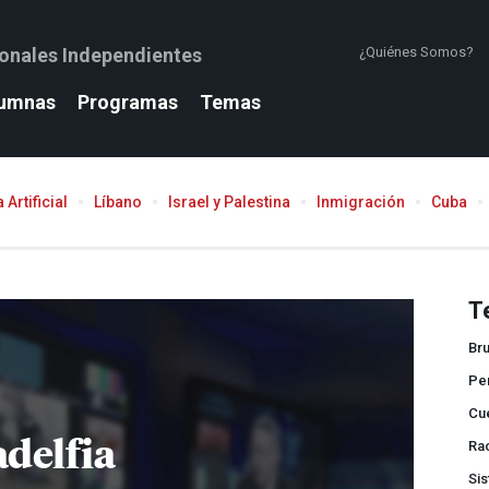
ionales Independientes
¿Quiénes Somos?
umnas
Programas
Temas
 Artificial
Líbano
Israel y Palestina
Inmigración
Cuba
T
Bru
Pen
Cue
adelfia
Ra
Sis