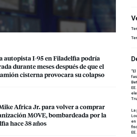
V
Te
Te
a autopista I-95 en Filadelfia podría
D
ada durante meses después de que el
“El
camión cisterna provocara su colapso
fas
Bet
EE.
ele
Tr
 Mike Africa Jr. para volver a comprar
La 
ganización
MOVE
, bombardeada por la
Lou
elfia hace 38 años
en 
fis
EE