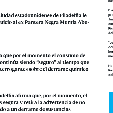
na
Die
ciudad estadounidense de Filadelfia le
pro
Jua
juicio al ex Pantera Negra Mumia Abu-
ciu
Ric
del
“Ju
com
hom
ara que por el momento el consumo de
me
continúa siendo “seguro” al tiempo que
Hel
terrogantes sobre el derrame químico
Rey
col
adelfia afirma que, por el momento, el
s segura y retira la advertencia de no
do a un derrame de sustancias