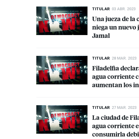
TITULAR
03 ABR. 2023
Una jueza de la 
niega un nuevo 
Jamal
TITULAR
28 MAR. 2023
Filadelfia decl
agua corriente 
aumentan los in
TITULAR
27 MAR. 2023
La ciudad de Fil
agua corriente e
consumirla debi