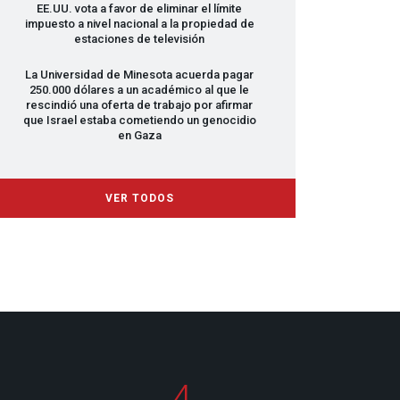
EE.UU. vota a favor de eliminar el límite
impuesto a nivel nacional a la propiedad de
estaciones de televisión
La Universidad de Minesota acuerda pagar
250.000 dólares a un académico al que le
rescindió una oferta de trabajo por afirmar
que Israel estaba cometiendo un genocidio
en Gaza
VER TODOS
4