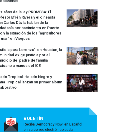
rcolanchas
z años de la ley
PROMESA
: El
fesor Efrén Rivera y el cineasta
n Carlos Dávila hablan de la
dadanía por nacimiento en Puerto
o y la situación de los “agricultores
 mar” en Vieques
sticia para Lorenzo”: en Houston, la
unidad exige justicia por el
icidio del padre de familia
xicano a manos del
ICE
ado Tropical: Helado Negro y
na Tropical lanzan su primer álbum
aborativo
BOLETÍN
Reciba Democracy Now! en Español
en su correo electrónico cada