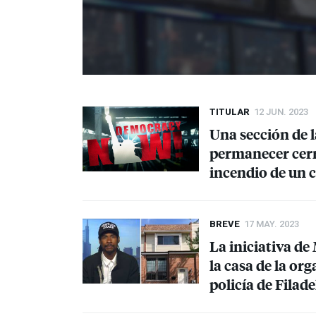
TITULAR
12 JUN. 2023
Una sección de l
permanecer cerr
incendio de un 
BREVE
17 MAY. 2023
La iniciativa de
la casa de la or
policía de Filad