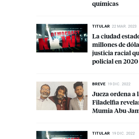
químicas
TITULAR
22 MAR. 2023
La ciudad estado
millones de dóla
justicia racial 
policial en 2020
BREVE
19 DIC. 2022
Jueza ordena a la
Filadelfia revela
Mumia Abu-Jamal
TITULAR
19 DIC. 2022