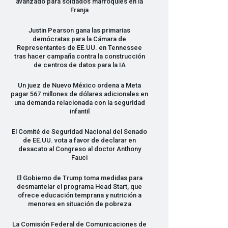
avanzado para soldados marroquíes en la
Franja
Justin Pearson gana las primarias
demócratas para la Cámara de
Representantes de EE.UU. en Tennessee
tras hacer campaña contra la construcción
de centros de datos para la IA
Un juez de Nuevo México ordena a Meta
pagar 567 millones de dólares adicionales en
una demanda relacionada con la seguridad
infantil
El Comité de Seguridad Nacional del Senado
de EE.UU. vota a favor de declarar en
desacato al Congreso al doctor Anthony
Fauci
El Gobierno de Trump toma medidas para
desmantelar el programa Head Start, que
ofrece educación temprana y nutrición a
menores en situación de pobreza
La Comisión Federal de Comunicaciones de