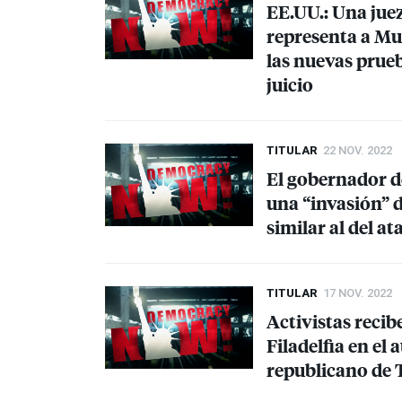
EE.UU.: Una juez
representa a M
las nuevas prue
juicio
TITULAR
22 NOV. 2022
El gobernador d
una “invasión” d
similar al del a
TITULAR
17 NOV. 2022
Activistas recib
Filadelfia en el
republicano de 