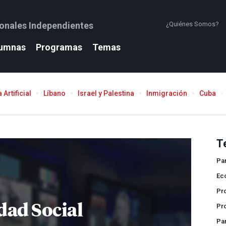
ionales Independientes
¿Quiénes Somos?
umnas
Programas
Temas
 Artificial
Líbano
Israel y Palestina
Inmigración
Cuba
T
Pa
Ec
Pr
dad Social
Pr
Pa