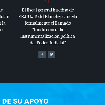
La
El fiscal general interino de
Nolan
EE.UU., Todd Blanche, cancela
r la
formalmente el llamado
io
“fondo contra la
instrumentalización política
del Poder Judicial”
 DE SU APOYO