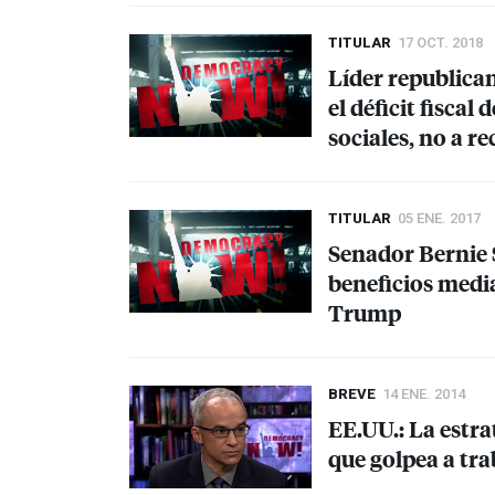
TITULAR
17 OCT. 2018
Líder republica
el déficit fisca
sociales, no a r
TITULAR
05 ENE. 2017
Senador Bernie 
beneficios medi
Trump
BREVE
14 ENE. 2014
EE.UU.: La estra
que golpea a tra