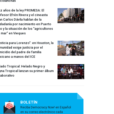
rcolanchas
z años de la ley
PROMESA
: El
fesor Efrén Rivera y el cineasta
n Carlos Dávila hablan de la
dadanía por nacimiento en Puerto
o y la situación de los “agricultores
 mar” en Vieques
sticia para Lorenzo”: en Houston, la
unidad exige justicia por el
icidio del padre de familia
xicano a manos del
ICE
ado Tropical: Helado Negro y
na Tropical lanzan su primer álbum
aborativo
BOLETÍN
Reciba Democracy Now! en Español
en su correo electrónico cada