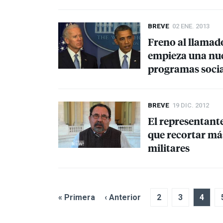
BREVE
02 ENE. 2013
Freno al llamad
empieza una nue
programas socia
BREVE
19 DIC. 2012
El representant
que recortar más
militares
« Primera
‹ Anterior
2
3
4