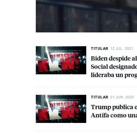
TITULAR
12 JUL. 2021
Biden despide al
Social designad
lideraba un pro
TITULAR
01 JUN. 2020
Trump publica e
Antifa como una