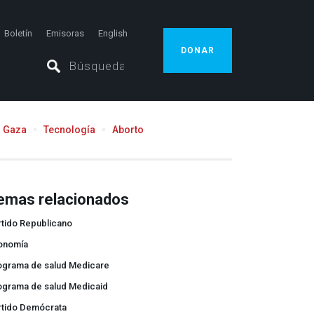
Boletín
Emisoras
English
DONAR
Gaza
Tecnología
Aborto
emas relacionados
rtido Republicano
onomía
ograma de salud Medicare
ograma de salud Medicaid
rtido Demócrata