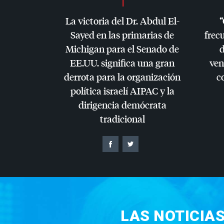
La victoria del Dr. Abdul El-
“
Sayed en las primarias de
frec
Michigan para el Senado de
d
EE.UU. significa una gran
ven
derrota para la organización
c
política israelí
AIPAC
y la
dirigencia demócrata
tradicional
LAS NOTICIA