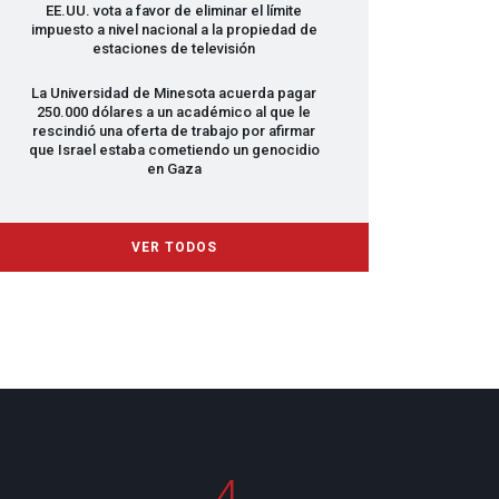
EE.UU. vota a favor de eliminar el límite
impuesto a nivel nacional a la propiedad de
estaciones de televisión
La Universidad de Minesota acuerda pagar
250.000 dólares a un académico al que le
rescindió una oferta de trabajo por afirmar
que Israel estaba cometiendo un genocidio
en Gaza
VER TODOS
4