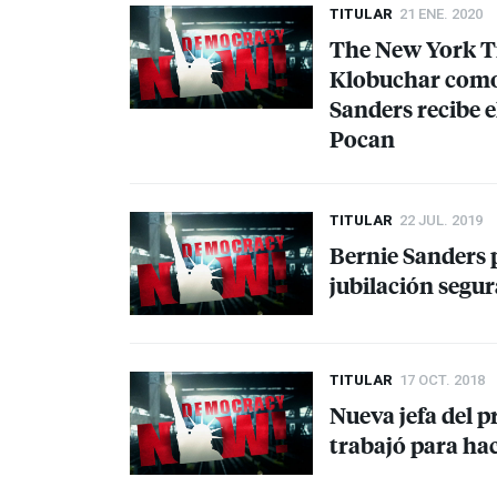
TITULAR
21 ENE. 2020
The New York Ti
Klobuchar como 
Sanders recibe e
Pocan
TITULAR
22 JUL. 2019
Bernie Sanders 
jubilación segur
TITULAR
17 OCT. 2018
Nueva jefa del 
trabajó para ha