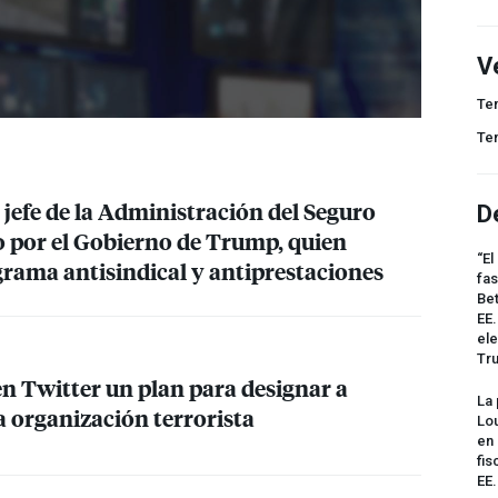
V
Te
Te
 jefe de la Administración del Seguro
D
o por el Gobierno de Trump, quien
“El
grama antisindical y antiprestaciones
fas
Bet
EE.
ele
Tr
n Twitter un plan para designar a
La 
 organización terrorista
Lou
en 
fis
EE