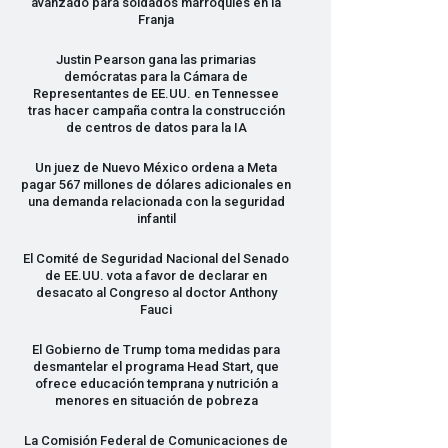
avanzado para soldados marroquíes en la
Franja
Justin Pearson gana las primarias
demócratas para la Cámara de
Representantes de EE.UU. en Tennessee
tras hacer campaña contra la construcción
de centros de datos para la IA
Un juez de Nuevo México ordena a Meta
pagar 567 millones de dólares adicionales en
una demanda relacionada con la seguridad
infantil
El Comité de Seguridad Nacional del Senado
de EE.UU. vota a favor de declarar en
desacato al Congreso al doctor Anthony
Fauci
El Gobierno de Trump toma medidas para
desmantelar el programa Head Start, que
ofrece educación temprana y nutrición a
menores en situación de pobreza
La Comisión Federal de Comunicaciones de