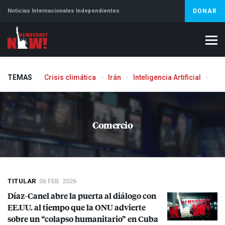
Noticias Internacionales Independientes
DONAR
TEMAS
Crisis climática
Irán
Inteligencia Artificial
Líb
Aborto
Comercio
TITULAR
06 FEB. 2026
Díaz-Canel abre la puerta al diálogo con
EE.UU. al tiempo que la
ONU
advierte
sobre un “colapso humanitario” en Cuba