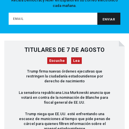
Reciba Democracy Now! en Español en su correo electrónico
cada mañana.
TITULARES DE 7 DE AGOSTO
Escuche
Lea
Trump firma nuevas órdenes ejecutivas que
restringen la ciudadanía estadounidense por
derecho de nacimiento
La senadora republicana Lisa Murkowski anuncia que
votará en contra de la nominación de Blanche para
fiscal general de EE.UU.
Trump niega que EE.UU. esté enfrentando una
escasez de municiones al tiempo que pide penas de
cárcel para quienes filtren información sobre el
arsenal estadounidense