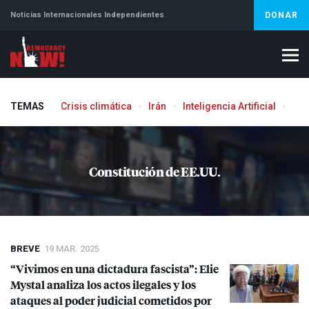
Noticias Internacionales Independientes
DONAR
TEMAS
Crisis climática
Irán
Inteligencia Artificial
Líb
Aborto
Constitución de EE.UU.
BREVE
19 MAR. 2025
“Vivimos en una dictadura fascista”: Elie
Mystal analiza los actos ilegales y los
ataques al poder judicial cometidos por