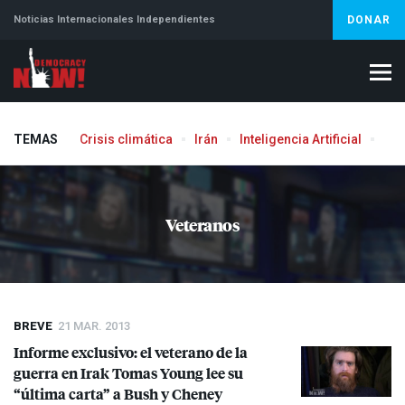
Noticias Internacionales Independientes
DONAR
TEMAS
Crisis climática
Irán
Inteligencia Artificial
Líb
Aborto
Veteranos
BREVE
21 MAR. 2013
Informe exclusivo: el veterano de la
guerra en Irak Tomas Young lee su
“última carta” a Bush y Cheney