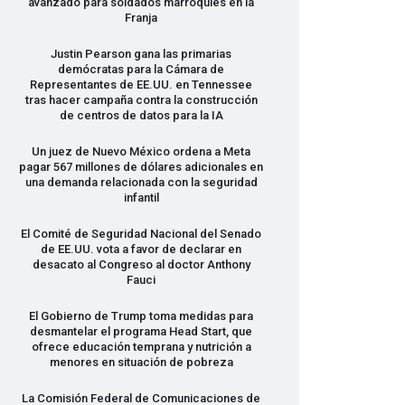
avanzado para soldados marroquíes en la
Franja
Justin Pearson gana las primarias
demócratas para la Cámara de
Representantes de EE.UU. en Tennessee
tras hacer campaña contra la construcción
de centros de datos para la IA
Un juez de Nuevo México ordena a Meta
pagar 567 millones de dólares adicionales en
una demanda relacionada con la seguridad
infantil
El Comité de Seguridad Nacional del Senado
de EE.UU. vota a favor de declarar en
desacato al Congreso al doctor Anthony
Fauci
El Gobierno de Trump toma medidas para
desmantelar el programa Head Start, que
ofrece educación temprana y nutrición a
menores en situación de pobreza
La Comisión Federal de Comunicaciones de