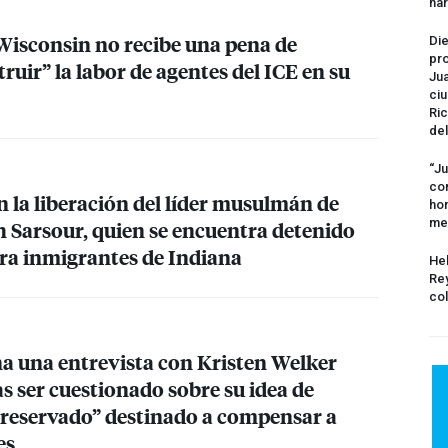
na
Wisconsin no recibe una pena de
Die
pro
truir” la labor de agentes del
ICE
en su
Jua
ciu
Ric
del
“Ju
com
n la liberación del líder musulmán de
hom
me
 Sarsour, quien se encuentra detenido
ara inmigrantes de Indiana
Hel
Rey
col
 una entrevista con Kristen Welker
s ser cuestionado sobre su idea de
 reservado” destinado a compensar a
es