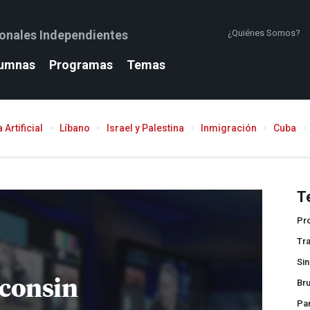
ionales Independientes
¿Quiénes Somos?
umnas
Programas
Temas
 Artificial
Líbano
Israel y Palestina
Inmigración
Cuba
T
Pro
Tr
Sin
consin
Bru
Pa