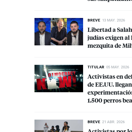
BREVE
13 MAY. 2026
Libertad a Sal
judías exigen al
mezquita de Mi
TITULAR
05 MAY. 2026
Activistas en de
de EE.UU. llegan
experimentación
1.500 perros bea
BREVE
21 ABR. 2026
Activistas por l