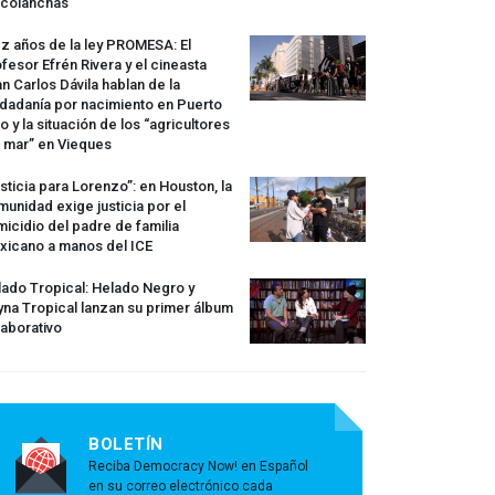
rcolanchas
z años de la ley
PROMESA
: El
fesor Efrén Rivera y el cineasta
n Carlos Dávila hablan de la
dadanía por nacimiento en Puerto
o y la situación de los “agricultores
 mar” en Vieques
sticia para Lorenzo”: en Houston, la
unidad exige justicia por el
icidio del padre de familia
xicano a manos del
ICE
ado Tropical: Helado Negro y
na Tropical lanzan su primer álbum
aborativo
BOLETÍN
Reciba Democracy Now! en Español
en su correo electrónico cada