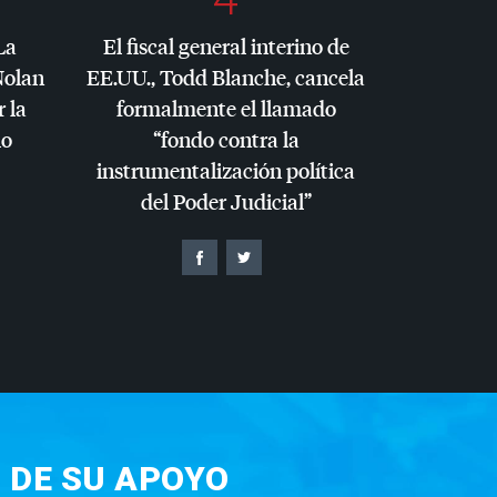
La
El fiscal general interino de
Nolan
EE.UU., Todd Blanche, cancela
r la
formalmente el llamado
io
“fondo contra la
instrumentalización política
del Poder Judicial”
 DE SU APOYO