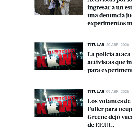
ingresar a un e
una denuncia jud
experimentos m
TITULAR
20 ABR. 2026
La policía ataca
activistas que i
para experimen
TITULAR
09 ABR. 2026
Los votantes de 
Fuller para ocup
Greene dejó vac
de EE.UU.