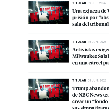
TITULAR
09 JUL. 2026
Una exjueza de 
prisión por “obs
sala del tribunal
TITULAR
16 JUN. 2026
Activistas exige
Milwaukee Salah
en una cárcel p
TITULAR
08 JUN. 2026
Trump abandona
de
NBC
News tra
crear un “fondo
sus simpatizant