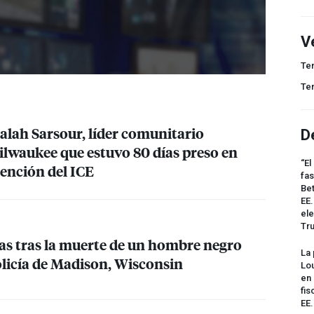
V
Te
Te
lah Sarsour, líder comunitario
D
waukee que estuvo 80 días preso en
“El
tención del
ICE
fas
Bet
EE.
ele
Tr
tas tras la muerte de un hombre negro
La 
olicía de Madison, Wisconsin
Lou
en 
fis
EE