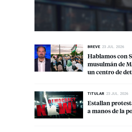
BREVE
23 JUL. 2026
Hablamos con Sa
musulmán de Mil
un centro de de
TITULAR
23 JUL. 2026
Estallan protes
a manos de la p