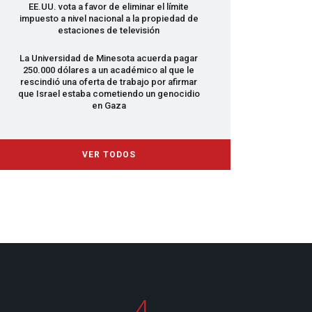
EE.UU. vota a favor de eliminar el límite
impuesto a nivel nacional a la propiedad de
estaciones de televisión
La Universidad de Minesota acuerda pagar
250.000 dólares a un académico al que le
rescindió una oferta de trabajo por afirmar
que Israel estaba cometiendo un genocidio
en Gaza
VER TODOS
4