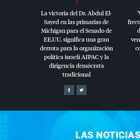
La victoria del Dr. Abdul El-
“
Sayed en las primarias de
frec
Michigan para el Senado de
d
EE.UU. significa una gran
ven
derrota para la organización
c
política israelí
AIPAC
y la
dirigencia demócrata
tradicional
LAS NOTICIA