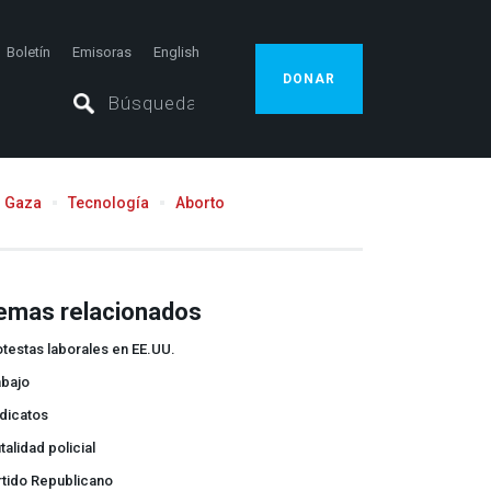
Boletín
Emisoras
English
DONAR
Gaza
Tecnología
Aborto
emas relacionados
testas laborales en EE.UU.
abajo
dicatos
talidad policial
rtido Republicano