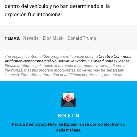
dentro del vehículo y no han determinado si la
explosión fue intencional.
Nevada
Elon Musk
Donald Trump
TEMAS:
The original content of this program is licensed under a
Creative Commons
Attribution-Noncommercial-No Derivative Works 3.0 United States License
.
Please attribute legal copies of this work to democracynow.org. Some of
the work(s) that this program incorporates, however, may be separately
licensed. For further information or additional permissions, contact us.
BOLETÍN
Reciba Democracy Now! en Español en su correo electrónico
cada mañana.