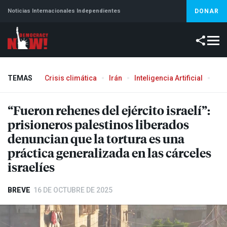
Noticias Internacionales Independientes
DONAR
TEMAS
Crisis climática
Irán
Inteligencia Artificial
Líb
“Fueron rehenes del ejército israelí”:
prisioneros palestinos liberados
denuncian que la tortura es una
práctica generalizada en las cárceles
israelíes
BREVE
16 DE OCTUBRE DE 2025