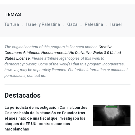
TEMAS
Tortura
Israel y Palestina
Gaza
Palestina
Israel
The original content of this program is licensed under a
Creative
Commons Attribution-Noncommercial-No Derivative Works 3.0 United
States License
. Please attribute legal copies of this work to
democracynow.org. Some of the work(s) that this program incorporates,
however, may be separately licensed. For further information or additional
permissions, contact us.
Destacados
La periodista de investigación Camila Lourdes
Galarza habla de la situación en Ecuador tras
el asesinato de una fiscal que investigaba los
ataques de EE.UU. contra supuestas
narcolanchas