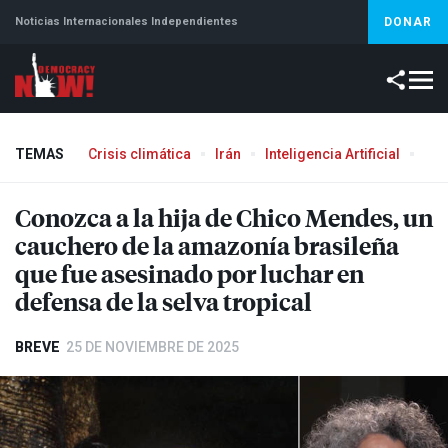
Noticias Internacionales Independientes
DONAR
TEMAS
Crisis climática
Irán
Inteligencia Artificial
Líb
Conozca a la hija de Chico Mendes, un
cauchero de la amazonía brasileña
que fue asesinado por luchar en
defensa de la selva tropical
BREVE
25 DE NOVIEMBRE DE 2025