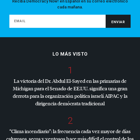
Reciba Democracy Now! en Español en su correo electrónico
cada mañana.
LO MÁS VISTO
1
La victoria del Dr. Abdul El-Sayed en las primarias de
Michigan para el Senado de EE.UU. significa una gran
derrota para la organización política israelí
AIPAC
y la
dirigencia demócrata tradicional
2
“Clima incendiario”: la frecuencia cada vez mayor de días
calurosos, secos y ventosos hace más difícil el control de los