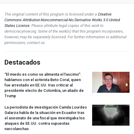
The original content of this program is licensed under a
Creative
Commons Attribution-Noncommercial-No Derivative Works 3.0 United
States License
. Please attribute legal copies of this work to
democracynow.org. Some of the work(s) that this program incorporates,
however, may be separately licensed. For further information or additional
permissions, contact us.
Destacados
“El miedo es como se alimenta el fascimo”:
hablamos con el activista Beto Coral, quien
fue arrestado en EE.UU. tras criticar al
presidente electo de Colombia, un aliado de
Trump
La periodista de investigación Camila Lourdes
Galarza habla de la situación en Ecuador tras
el asesinato de una fiscal que investigaba los
ataques de EE.UU. contra supuestas
narcolanchas