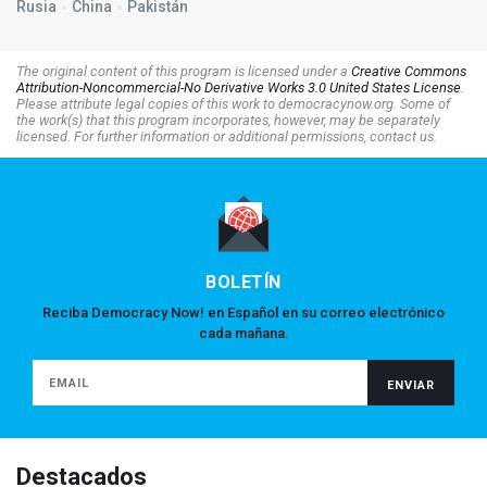
Rusia
China
Pakistán
The original content of this program is licensed under a
Creative Commons
Attribution-Noncommercial-No Derivative Works 3.0 United States License
.
Please attribute legal copies of this work to democracynow.org. Some of
the work(s) that this program incorporates, however, may be separately
licensed. For further information or additional permissions, contact us.
BOLETÍN
Reciba Democracy Now! en Español en su correo electrónico
cada mañana.
Destacados