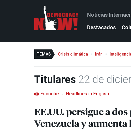
Noticias Internac
Destacados
Col
TEMAS
Crisis climática
Irán
Inteligencia
Titulares
22 de dici
Escuche
Headlines in English
EE.UU. persigue a dos 
Venezuela y aumenta 