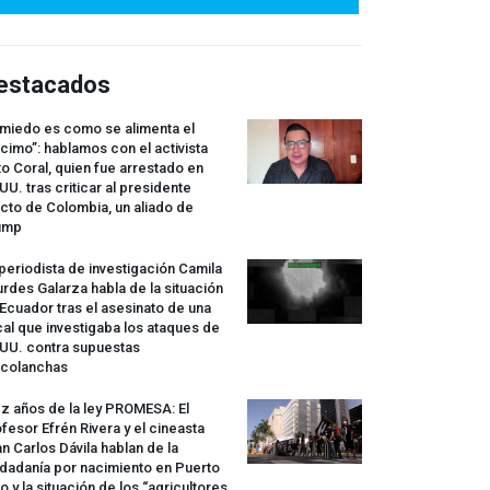
estacados
 miedo es como se alimenta el
cimo”: hablamos con el activista
o Coral, quien fue arrestado en
UU. tras criticar al presidente
cto de Colombia, un aliado de
ump
periodista de investigación Camila
rdes Galarza habla de la situación
Ecuador tras el asesinato de una
cal que investigaba los ataques de
.UU. contra supuestas
rcolanchas
z años de la ley
PROMESA
: El
fesor Efrén Rivera y el cineasta
n Carlos Dávila hablan de la
dadanía por nacimiento en Puerto
o y la situación de los “agricultores