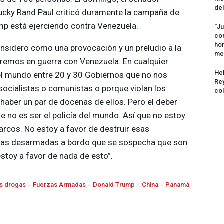
del
ucky Rand Paul criticó duramente la campaña de
mp está ejerciendo contra Venezuela.
“Ju
com
hom
onsidero como una provocación y un preludio a la
me
tremos en guerra con Venezuela. En cualquier
Hel
l mundo entre 20 y 30 Gobiernos que no nos
Rey
socialistas o comunistas o porque violan los
col
aber un par de docenas de ellos. Pero el deber
 no es ser el policía del mundo. Así que no estoy
arcos. No estoy a favor de destruir esas
as desarmadas a bordo que se sospecha que son
estoy a favor de nada de esto”.
as drogas
Fuerzas Armadas
Donald Trump
China
Panamá