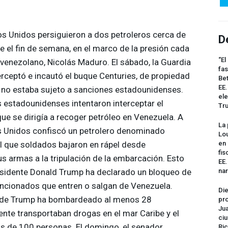
s Unidos persiguieron a dos petroleros cerca de
D
 el fin de semana, en el marco de la presión cada
“El
 venezolano, Nicolás Maduro. El sábado, la Guardia
fas
rceptó e incautó el buque Centuries, de propiedad
Bet
EE.
 no estaba sujeto a sanciones estadounidenses.
ele
estadounidenses intentaron interceptar el
Tr
ue se dirigía a recoger petróleo en Venezuela. A
La 
os Unidos confiscó un petrolero denominado
Lou
 el que soldados bajaron en rápel desde
en 
fis
s armas a la tripulación de la embarcación. Esto
EE
esidente Donald Trump ha declarado un bloqueo de
na
ancionados que entren o salgan de Venezuela.
Die
o de Trump ha bombardeado al menos 28
pro
Jua
te transportaban drogas en el mar Caribe y el
ciu
s de 100 personas. El domingo, el senador
Ric