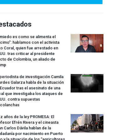
estacados
 miedo es como se alimenta el
cimo”: hablamos con el activista
o Coral, quien fue arrestado en
UU. tras criticar al presidente
cto de Colombia, un aliado de
ump
periodista de investigación Camila
rdes Galarza habla de la situación
Ecuador tras el asesinato de una
cal que investigaba los ataques de
.UU. contra supuestas
rcolanchas
z años de la ley
PROMESA
: El
fesor Efrén Rivera y el cineasta
n Carlos Dávila hablan de la
dadanía por nacimiento en Puerto
o y la situación de los “agricultores