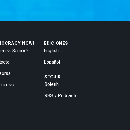
MOCRACY NOW!
EDICIONES
iénes Somos?
English
tacto
Español
soras
SEGUIR
Boletín
olúcrese
RSS y Podcasts