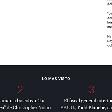
del
“Ju
com
hom
me
Hel
Rey
col
LO MÁS VISTO
2
3
laman a boicotear “La
El fiscal general interin
ea” de Christopher Nolan
EE.UU., Todd Blanche, c