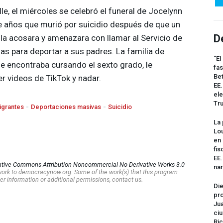
le, el miércoles se celebró el funeral de Jocelynn
e años que murió por suicidio después de que un
D
a acosara y amenazara con llamar al Servicio de
as para deportar a sus padres. La familia de
“El
 se encontraba cursando el sexto grado, le
fas
Bet
r videos de TikTok y nadar.
EE.
ele
Tr
igrantes
Deportaciones masivas
Suicidio
La 
Lou
en 
fis
EE
ative Commons Attribution-Noncommercial-No Derivative Works 3.0
na
s work to democracynow.org. Some of the work(s) that this program
er information or additional permissions, contact us.
Die
pro
Jua
ciu
Ric