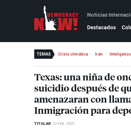
Noticias Internac
Destacados
Col
TEMAS
Crisis climática
Irán
Inteligencia
Texas: una niña de on
suicidio después de q
amenazaran con llamar
Inmigración para depo
TITULAR
20 FEB. 2025