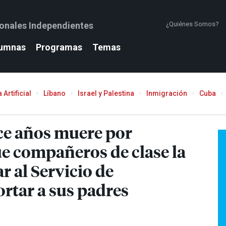
ionales Independientes
¿Quiénes Somos?
umnas
Programas
Temas
 Artificial
Líbano
Israel y Palestina
Inmigración
Cuba
ce años muere por
ue compañeros de clase la
 al Servicio de
rtar a sus padres