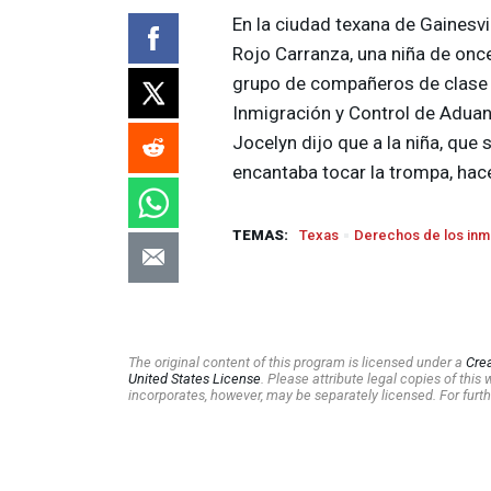
En la ciudad texana de Gainesvil
Rojo Carranza, una niña de onc
grupo de compañeros de clase l
Inmigración y Control de Aduan
Jocelyn dijo que a la niña, que
encantaba tocar la trompa, hace
TEMAS:
Texas
Derechos de los inm
The original content of this program is licensed under a
Cre
United States License
. Please attribute legal copies of thi
incorporates, however, may be separately licensed. For furth