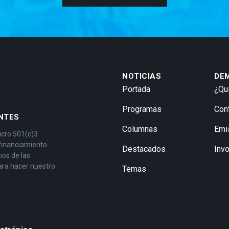
NOTICIAS
DE
Portada
¿Qu
Programas
Con
NTES
Columnas
Emi
ucro 501(c)3
 financiamiento
Destacados
Inv
mos de las
ara hacer nuestro
Temas