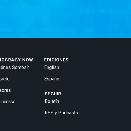
MOCRACY NOW!
EDICIONES
iénes Somos?
English
tacto
Español
soras
SEGUIR
Boletín
olúcrese
RSS y Podcasts