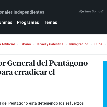
ionales Independientes
¿Quiénes Somos?
umnas
Programas
Temas
 Artificial
Líbano
Israel y Palestina
Inmigración
Cuba
tor General del Pentágono
ara erradicar el
al del Pentágono está deteniendo los esfuerzos