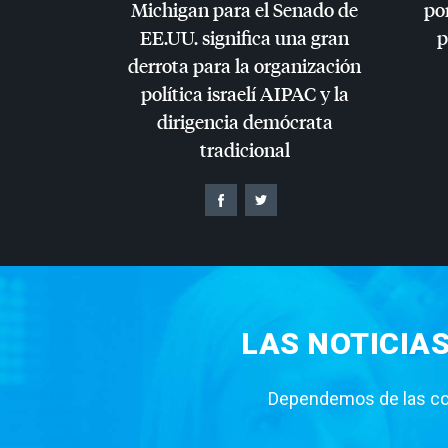
Michigan para el Senado de
por
EE.UU. significa una gran
p
derrota para la organización
política israelí
AIPAC
y la
dirigencia demócrata
tradicional
LAS NOTICIA
Dependemos de las con