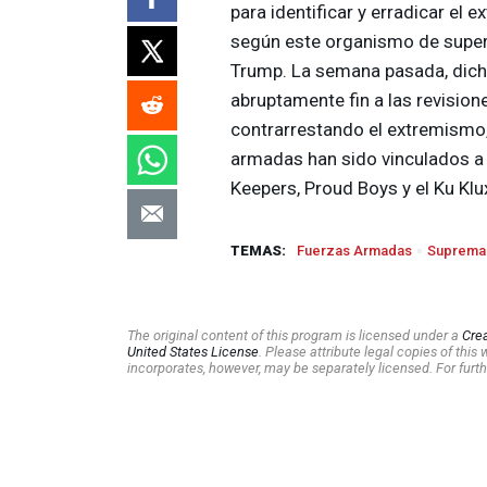
para identificar y erradicar el
según este organismo de supervis
Trump. La semana pasada, dicha
abruptamente fin a las revisio
contrarrestando el extremismo
armadas han sido vinculados a
Keepers, Proud Boys y el Ku Klu
TEMAS:
Fuerzas Armadas
Suprema
The original content of this program is licensed under a
Cre
United States License
. Please attribute legal copies of thi
incorporates, however, may be separately licensed. For furth