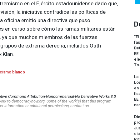
 extremismo en el Ejército estadounidense dado que,
ión, la iniciativa contradice las políticas de
 oficina emitió una directiva que puso
D
nes en curso sobre cómo las ramas militares están
, ya que muchos miembros de las fuerzas
“El
fas
 grupos de extrema derecha, incluidos Oath
Bet
x Klan.
EE.
ele
Tr
cismo blanco
La 
Lou
en 
fis
ative Commons Attribution-Noncommercial-No Derivative Works 3.0
EE
s work to democracynow.org. Some of the work(s) that this program
na
er information or additional permissions, contact us.
Die
pro
Jua
ciu
Ric