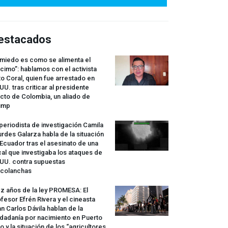
estacados
 miedo es como se alimenta el
cimo”: hablamos con el activista
o Coral, quien fue arrestado en
UU. tras criticar al presidente
cto de Colombia, un aliado de
ump
periodista de investigación Camila
rdes Galarza habla de la situación
Ecuador tras el asesinato de una
cal que investigaba los ataques de
.UU. contra supuestas
rcolanchas
z años de la ley
PROMESA
: El
fesor Efrén Rivera y el cineasta
n Carlos Dávila hablan de la
dadanía por nacimiento en Puerto
o y la situación de los “agricultores