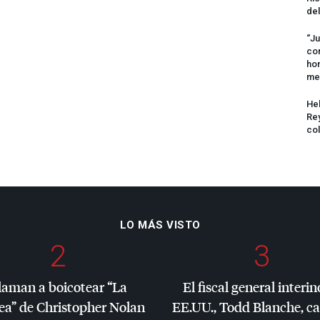
del
“Ju
com
hom
me
Hel
Rey
col
LO MÁS VISTO
2
3
laman a boicotear “La
El fiscal general interin
ea” de Christopher Nolan
EE.UU., Todd Blanche, c