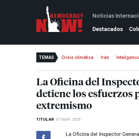
Noticias Internac
Destacados
Col
TEMAS
Crisis climática
Irán
Inteligencia
La Oficina del Inspec
detiene los esfuerzos p
extremismo
TITULAR
07 MAR. 2025
La Oficina del Inspector Gener