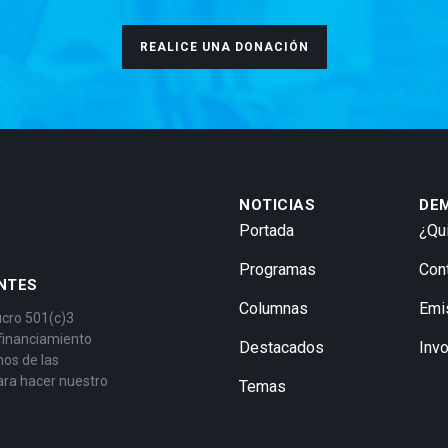
REALICE UNA DONACIÓN
NOTICIAS
DE
Portada
¿Qu
Programas
Con
NTES
Columnas
Emi
ucro 501(c)3
 financiamiento
Destacados
Inv
mos de las
ara hacer nuestro
Temas