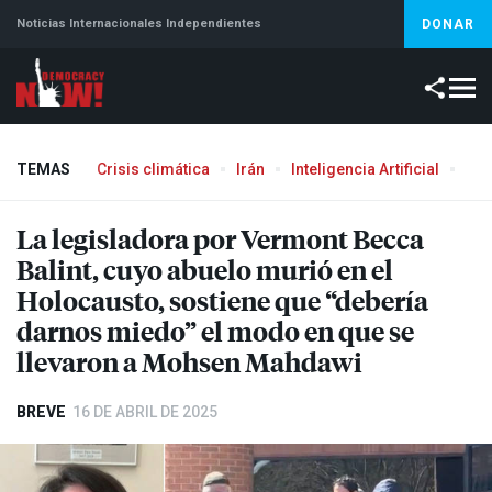
Noticias Internacionales Independientes
DONAR
TEMAS
Crisis climática
Irán
Inteligencia Artificial
Líb
La legisladora por Vermont Becca
Balint, cuyo abuelo murió en el
Holocausto, sostiene que “debería
darnos miedo” el modo en que se
llevaron a Mohsen Mahdawi
BREVE
16 DE ABRIL DE 2025