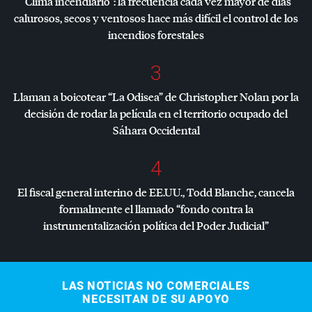
“Clima incendiario”: la frecuencia cada vez mayor de días
calurosos, secos y ventosos hace más difícil el control de los
incendios forestales
3
Llaman a boicotear “La Odisea” de Christopher Nolan por la
decisión de rodar la película en el territorio ocupado del
Sáhara Occidental
4
El fiscal general interino de EE.UU., Todd Blanche, cancela
formalmente el llamado “fondo contra la
instrumentalización política del Poder Judicial”
LAS NOTICIAS NO COMERCIALES
NECESITAN DE SU APOYO