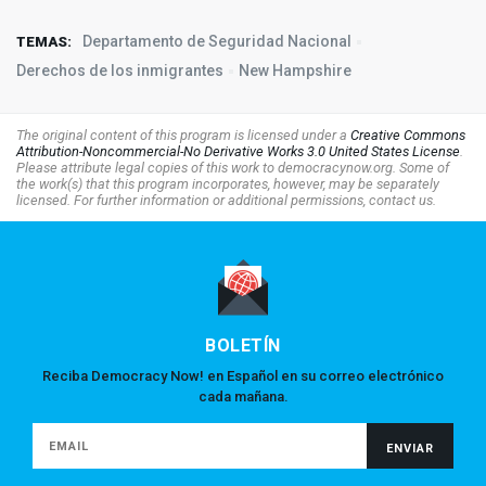
Departamento de Seguridad Nacional
TEMAS:
Derechos de los inmigrantes
New Hampshire
The original content of this program is licensed under a
Creative Commons
Attribution-Noncommercial-No Derivative Works 3.0 United States License
.
Please attribute legal copies of this work to democracynow.org. Some of
the work(s) that this program incorporates, however, may be separately
licensed. For further information or additional permissions, contact us.
BOLETÍN
Reciba Democracy Now! en Español en su correo electrónico
cada mañana.