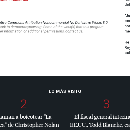
del
“Ju
com
ative Commons Attribution-Noncommercial-No Derivative Works 3.0
hom
s work to democracynow.org. Some of the work(s) that this program
er information or additional permissions, contact us.
me
Hel
Rey
col
LO MÁS VISTO
2
3
laman a boicotear “La
El fiscal general interin
ea” de Christopher Nolan
EE.UU., Todd Blanche, c