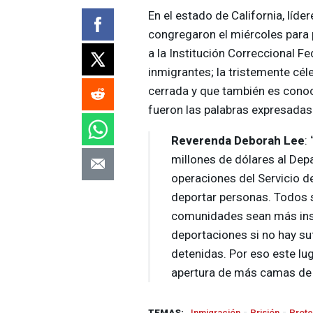
En el estado de California, líd
congregaron el miércoles para 
a la Institución Correccional F
inmigrantes; la tristemente cél
cerrada y que también es conoci
fueron las palabras expresadas
Reverenda Deborah Lee
:
millones de dólares al Dep
operaciones del Servicio de
deportar personas. Todos 
comunidades sean más ins
deportaciones si no hay su
detenidas. Por eso este lu
apertura de más camas de d
TEMAS:
Inmigración
Prisión
Prote