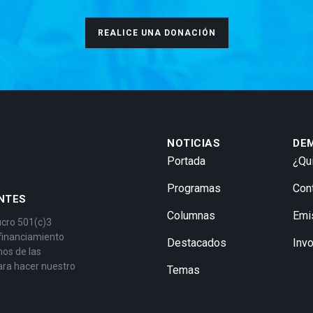
REALICE UNA DONACIÓN
NOTICIAS
DE
Portada
¿Qu
Programas
Con
NTES
Columnas
Emi
ucro 501(c)3
 financiamiento
Destacados
Inv
mos de las
ara hacer nuestro
Temas