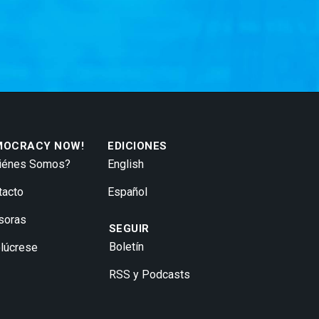
MOCRACY NOW!
EDICIONES
iénes Somos?
English
tacto
Español
soras
SEGUIR
Boletín
olúcrese
RSS y Podcasts