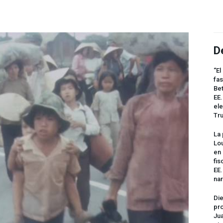
D
“El
fas
Bet
EE.
ele
Tr
La 
Lou
en 
fis
EE
na
Die
pro
Jua