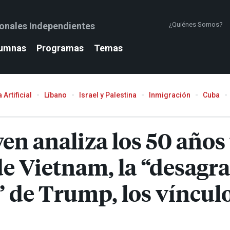
ionales Independientes
¿Quiénes Somos?
umnas
Programas
Temas
 Artificial
Líbano
Israel y Palestina
Inmigración
Cuba
en analiza los 50 años
de Vietnam, la “desagra
 de Trump, los vínculo