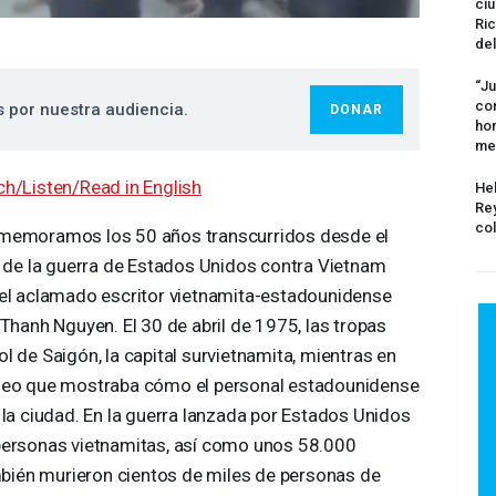
ciu
Ric
del
“Ju
com
s por nuestra audiencia.
DONAR
hom
me
h/Listen/Read in English
Hel
Rey
col
emoramos los 50 años transcurridos desde el
l de la guerra de Estados Unidos contra Vietnam
el aclamado escritor vietnamita-estadounidense
 Thanh Nguyen. El 30 de abril de 1975, las tropas
l de Saigón, la capital survietnamita, mientras en
ideo que mostraba cómo el personal estadounidense
 la ciudad. En la guerra lanzada por Estados Unidos
personas vietnamitas, así como unos 58.000
ién murieron cientos de miles de personas de