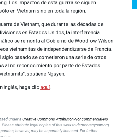
ng. Los impactos de esta guerra se siguen
 sólo en Vietnam sino en toda la región.
 guerra de Vietnam, que durante las décadas de
visiones en Estados Unidos, la interferencia
siático se remonta al Gobierno de Woodrow Wilson
seos vietnamitas de independendizarse de Francia.
 el siglo pasado se cometieron una serie de otros
os al no reconocimiento por parte de Estados
vietnamita”, sostiene Nguyen.
n inglés, haga clic
aquí
.
censed under a
Creative Commons Attribution-Noncommercial-No
e
. Please attribute legal copies of this work to democracynow.org.
rporates, however, may be separately licensed. For further
act us.