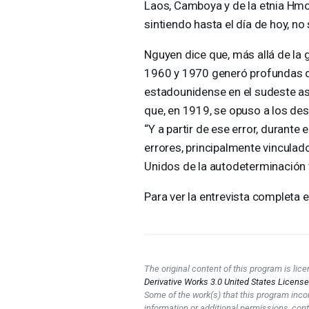
Laos, Camboya y de la etnia Hmo
sintiendo hasta el día de hoy, no
Nguyen dice que, más allá de la
1960 y 1970 generó profundas di
estadounidense en el sudeste a
que, en 1919, se opuso a los de
“Y a partir de ese error, durante
errores, principalmente vinculad
Unidos de la autodeterminación 
Para ver la entrevista completa e
The original content of this program is li
Derivative Works 3.0 United States Licens
Some of the work(s) that this program inco
information or additional permissions, cont