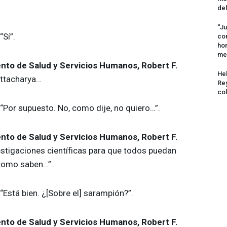
del
“Ju
 “Sí”.
com
hom
me
nto de Salud y Servicios Humanos, Robert F.
Hel
ttacharya…
Rey
col
 “Por supuesto. No, como dije, no quiero…”.
nto de Salud y Servicios Humanos, Robert F.
estigaciones científicas para que todos puedan
 como saben…”.
 “Está bien. ¿[Sobre el] sarampión?”.
nto de Salud y Servicios Humanos, Robert F.