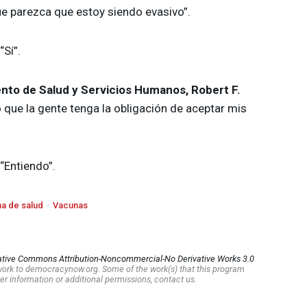
e parezca que estoy siendo evasivo”.
 “Sí”.
nto de Salud y Servicios Humanos, Robert F.
 que la gente tenga la obligación de aceptar mis
 “Entiendo”.
a de salud
Vacunas
ative Commons Attribution-Noncommercial-No Derivative Works 3.0
s work to democracynow.org. Some of the work(s) that this program
er information or additional permissions, contact us.