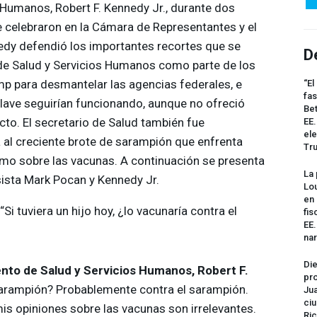
 Humanos, Robert F. Kennedy Jr., durante dos
 celebraron en la Cámara de Representantes y el
dy defendió los importantes recortes que se
D
de Salud y Servicios Humanos como parte de los
p para desmantelar las agencias federales, e
“El
fas
clave seguirían funcionando, aunque no ofreció
Bet
cto. El secretario de Salud también fue
EE.
ele
 al creciente brote de sarampión que enfrenta
Tr
mo sobre las vacunas. A continuación se presenta
La 
sista Mark Pocan y Kennedy Jr.
Lou
en 
 “Si tuviera un hijo hoy, ¿lo vacunaría contra el
fis
EE
na
Die
nto de Salud y Servicios Humanos, Robert F.
pro
arampión? Probablemente contra el sarampión.
Jua
ciu
is opiniones sobre las vacunas son irrelevantes.
Ric