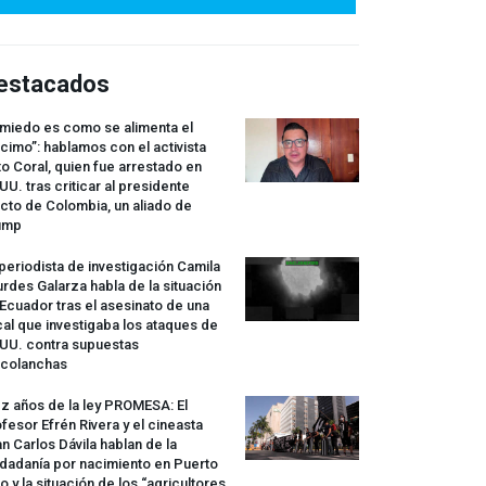
estacados
 miedo es como se alimenta el
cimo”: hablamos con el activista
o Coral, quien fue arrestado en
UU. tras criticar al presidente
cto de Colombia, un aliado de
ump
periodista de investigación Camila
rdes Galarza habla de la situación
Ecuador tras el asesinato de una
cal que investigaba los ataques de
.UU. contra supuestas
rcolanchas
z años de la ley
PROMESA
: El
fesor Efrén Rivera y el cineasta
n Carlos Dávila hablan de la
dadanía por nacimiento en Puerto
o y la situación de los “agricultores