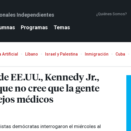
ionales Independientes
¿Quiénes Somos?
umnas
Programas
Temas
 Artificial
Líbano
Israel y Palestina
Inmigración
Cuba
 de EE.UU., Kennedy Jr.,
que no cree que la gente
ejos médicos
istas demócratas interrogaron el miércoles al