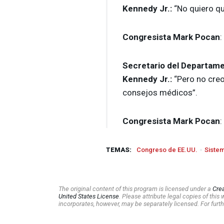
Kennedy Jr.:
“No quiero qu
Congresista Mark Pocan
:
Secretario del Departame
Kennedy Jr.:
“Pero no creo
consejos médicos”.
Congresista Mark Pocan
:
TEMAS:
Congreso de EE.UU.
Sistem
The original content of this program is licensed under a
Cre
United States License
. Please attribute legal copies of thi
incorporates, however, may be separately licensed. For furth