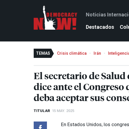
Noticias Internac
Destacados
Col
TEMAS
Crisis climática
Irán
Inteligencia
El secretario de Salud
dice ante el Congreso 
deba aceptar sus cons
TITULAR
15 MAY. 2025
En Estados Unidos, los congres