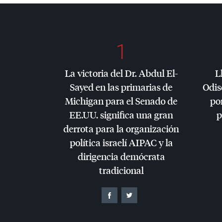
1
La victoria del Dr. Abdul El-
L
Sayed en las primarias de
Odis
Michigan para el Senado de
por
EE.UU. significa una gran
p
derrota para la organización
política israelí
AIPAC
y la
dirigencia demócrata
tradicional