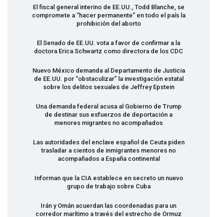
El fiscal general interino de EE.UU., Todd Blanche, se
compromete a “hacer permanente” en todo el país la
prohibición del aborto
El Senado de EE.UU. vota a favor de confirmar a la
doctora Erica Schwartz como directora de los
CDC
Nuevo México demanda al Departamento de Justicia
de EE.UU. por “obstaculizar” la investigación estatal
sobre los delitos sexuales de Jeffrey Epstein
Una demanda federal acusa al Gobierno de Trump
de destinar sus esfuerzos de deportación a
menores migrantes no acompañados
Las autoridades del enclave español de Ceuta piden
trasladar a cientos de inmigrantes menores no
acompañados a España continental
Informan que la
CIA
establece en secreto un nuevo
grupo de trabajo sobre Cuba
Irán y Omán acuerdan las coordenadas para un
corredor marítimo a través del estrecho de Ormuz