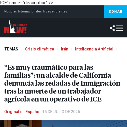
ICE" name="description" />
Noticias Internacionales Independientes
DONAR
TEMAS
Crisis climática
Irán
Inteligencia Artificial
Líb
Aborto
“Es muy traumático para las
familias”: un alcalde de California
denuncia las redadas de Inmigración
tras la muerte de un trabajador
agrícola en un operativo de
ICE
Original en Español
15 DE JULIO DE 2025