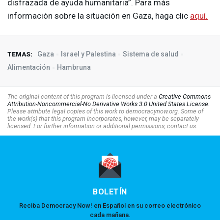
disfrazada de ayuda humanitaria”. Para más
información sobre la situación en Gaza, haga clic
aquí.
Gaza
Israel y Palestina
Sistema de salud
TEMAS:
Alimentación
Hambruna
The original content of this program is licensed under a
Creative Commons
Attribution-Noncommercial-No Derivative Works 3.0 United States License
.
Please attribute legal copies of this work to democracynow.org. Some of
the work(s) that this program incorporates, however, may be separately
licensed. For further information or additional permissions, contact us.
BOLETÍN
Reciba Democracy Now! en Español en su correo electrónico
cada mañana.