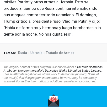
misiles Patriot y otras armas a Ucrania. Esto se
produce al tiempo que Rusia continúa intensificando
sus ataques contra territorio ucraniano. El domingo,
Trump criticó al presidente ruso, Vladimir Putin, y dijo:
“Habla de forma muy hermosa y luego bombardea a la
gente por la noche. No nos gusta eso”.
Rusia
Ucrania
Tratado de Armas
TEMAS:
The original content of this program is licensed under a
Creative Commons
Attribution-Noncommercial-No Derivative Works 3.0 United States License
.
Please attribute legal copies of this work to democracynow.org. Some of
the work(s) that this program incorporates, however, may be separately
licensed. For further information or additional permissions, contact us.