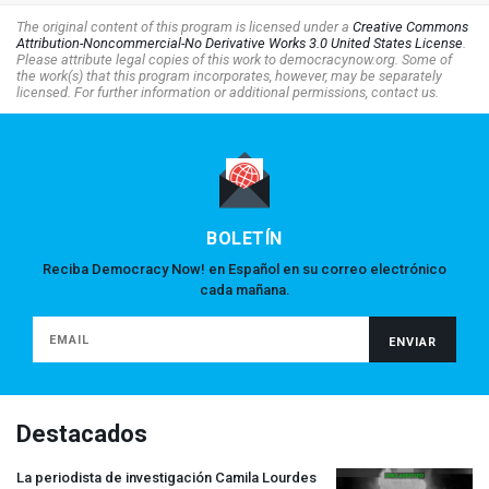
The original content of this program is licensed under a
Creative Commons
Attribution-Noncommercial-No Derivative Works 3.0 United States License
.
Please attribute legal copies of this work to democracynow.org. Some of
the work(s) that this program incorporates, however, may be separately
licensed. For further information or additional permissions, contact us.
BOLETÍN
Reciba Democracy Now! en Español en su correo electrónico
cada mañana.
Destacados
La periodista de investigación Camila Lourdes