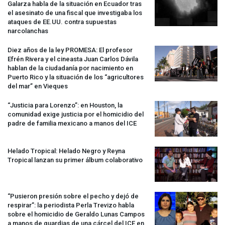
Galarza habla de la situación en Ecuador tras
el asesinato de una fiscal que investigaba los
ataques de EE.UU. contra supuestas
narcolanchas
Diez años de la ley
PROMESA
: El profesor
Efrén Rivera y el cineasta Juan Carlos Dávila
hablan de la ciudadanía por nacimiento en
Puerto Rico y la situación de los “agricultores
del mar” en Vieques
“Justicia para Lorenzo”: en Houston, la
comunidad exige justicia por el homicidio del
padre de familia mexicano a manos del
ICE
Helado Tropical: Helado Negro y Reyna
Tropical lanzan su primer álbum colaborativo
“Pusieron presión sobre el pecho y dejó de
respirar”: la periodista Perla Trevizo habla
sobre el homicidio de Geraldo Lunas Campos
a manos de guardias de una cárcel del
ICE
en