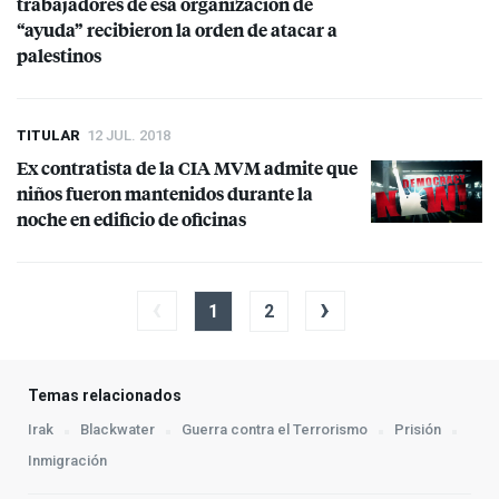
trabajadores de esa organización de
“ayuda” recibieron la orden de atacar a
palestinos
TITULAR
12 JUL. 2018
Ex contratista de la
CIA
MVM
admite que
niños fueron mantenidos durante la
noche en edificio de oficinas
‹
›
1
2
Temas relacionados
Irak
Blackwater
Guerra contra el Terrorismo
Prisión
Inmigración