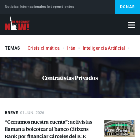
Noticias Internacionales Independientes
DONAR
TEMAS
Crisis climática
Irán
Inteligencia Artificial
Líb
Contratistas Privados
BREVE
01 JUN. 2026
“Cerramos nuestra cuenta”: activistas
llaman a boicotear al banco Citizens
Bank por financiar cárceles del
ICE