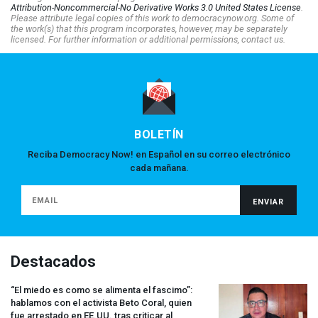
Attribution-Noncommercial-No Derivative Works 3.0 United States License
.
Please attribute legal copies of this work to democracynow.org. Some of
the work(s) that this program incorporates, however, may be separately
licensed. For further information or additional permissions, contact us.
BOLETÍN
Reciba Democracy Now! en Español en su correo electrónico
cada mañana.
Destacados
“El miedo es como se alimenta el fascimo”:
hablamos con el activista Beto Coral, quien
fue arrestado en EE.UU. tras criticar al