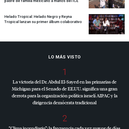
padre de familia mexicano a manos del
ICE
Helado Tropical: Helado Negro y Reyna
Tropical lanzan su primer álbum colaborativo
LO MÁS VISTO
1
La victoria del Dr. Abdul El-Sayed en las primarias de
Michigan para el Senado de EE.UU. significa una gran
derrota para la organización política israelí
AIPAC
y la
dirigencia demócrata tradicional
2
“Clima incendiario”: la frecuencia cada vez mayor de días