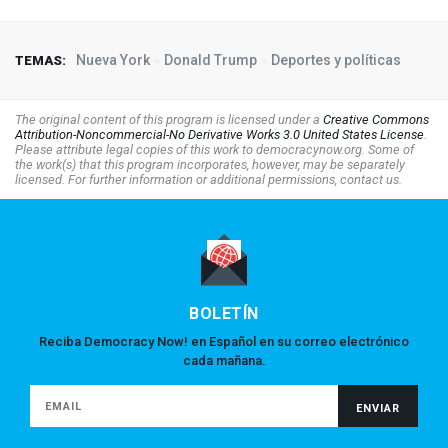
Nueva York
Donald Trump
Deportes y políticas
TEMAS:
The original content of this program is licensed under a
Creative Commons
Attribution-Noncommercial-No Derivative Works 3.0 United States License
.
Please attribute legal copies of this work to democracynow.org. Some of
the work(s) that this program incorporates, however, may be separately
licensed. For further information or additional permissions, contact us.
BOLETÍN
Reciba Democracy Now! en Español en su correo electrónico
cada mañana.