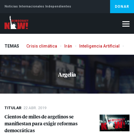
Noticias Internacionales Independientes
DONAR
TEMAS
Crisis climática
Irán
Inteligencia Artificial
Líb
Aborto
Argelia
TITULAR
22 ABR. 2019
Cientos de miles de argelinos se
manifiestan para exigir reformas
democráticas