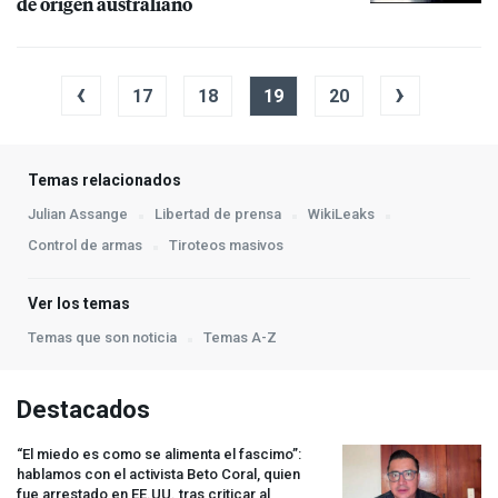
de origen australiano
‹
›
17
18
19
20
Temas relacionados
Julian Assange
Libertad de prensa
WikiLeaks
Control de armas
Tiroteos masivos
Ver los temas
Temas que son noticia
Temas A-Z
Destacados
“El miedo es como se alimenta el fascimo”:
hablamos con el activista Beto Coral, quien
fue arrestado en EE.UU. tras criticar al