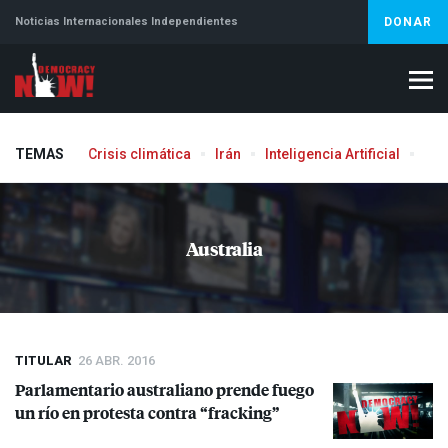
Noticias Internacionales Independientes
DONAR
TEMAS
Crisis climática
Irán
Inteligencia Artificial
Líb
Australia
TITULAR
26 ABR. 2016
Parlamentario australiano prende fuego
un río en protesta contra “fracking”