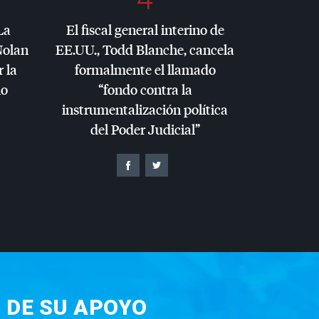
La
El fiscal general interino de
Nolan
EE.UU., Todd Blanche, cancela
r la
formalmente el llamado
io
“fondo contra la
instrumentalización política
del Poder Judicial”
 DE SU APOYO