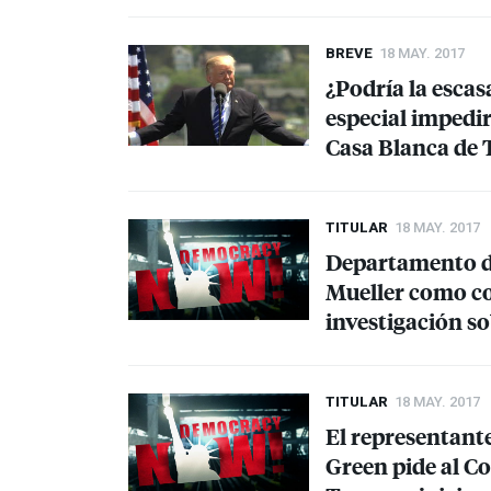
BREVE
18 MAY. 2017
¿Podría la esca
especial impedir
Casa Blanca de
TITULAR
18 MAY. 2017
Departamento de
Mueller como co
investigación so
TITULAR
18 MAY. 2017
El representant
Green pide al C