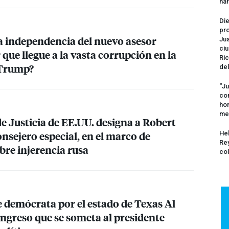
na
Die
pro
sa independencia del nuevo asesor
Jua
ciu
 que llegue a la vasta corrupción en la
Ric
 Trump?
del
“Ju
com
hom
me
 Justicia de EE.UU. designa a Robert
nsejero especial, en el marco de
Hel
Rey
bre injerencia rusa
col
e demócrata por el estado de Texas Al
ongreso que se someta al presidente