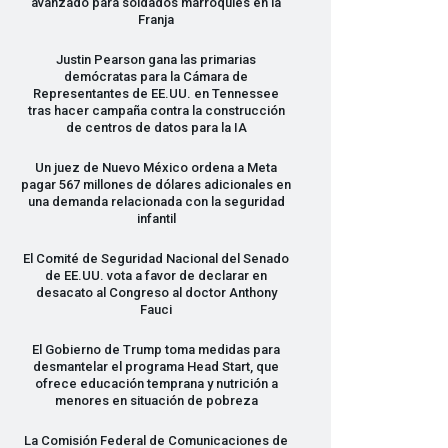
avanzado para soldados marroquíes en la
Franja
Justin Pearson gana las primarias
demócratas para la Cámara de
Representantes de EE.UU. en Tennessee
tras hacer campaña contra la construcción
de centros de datos para la IA
Un juez de Nuevo México ordena a Meta
pagar 567 millones de dólares adicionales en
una demanda relacionada con la seguridad
infantil
El Comité de Seguridad Nacional del Senado
de EE.UU. vota a favor de declarar en
desacato al Congreso al doctor Anthony
Fauci
El Gobierno de Trump toma medidas para
desmantelar el programa Head Start, que
ofrece educación temprana y nutrición a
menores en situación de pobreza
La Comisión Federal de Comunicaciones de