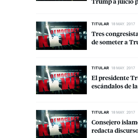
Trump a juicio p
TITULAR
18 MAY. 2017
Tres congresista
de someter a Tru
TITULAR
18 MAY. 2017
El presidente Tr
escándalos de l
TITULAR
18 MAY. 2017
Consejero islam
redacta discurs