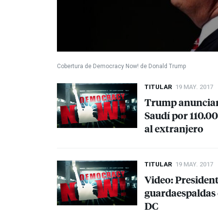
Cobertura de Democracy Now! de Donald Trump
TITULAR
19 MAY. 2017
Trump anunciará
Saudí por 110.00
al extranjero
TITULAR
19 MAY. 2017
Video: President
guardaespaldas
DC