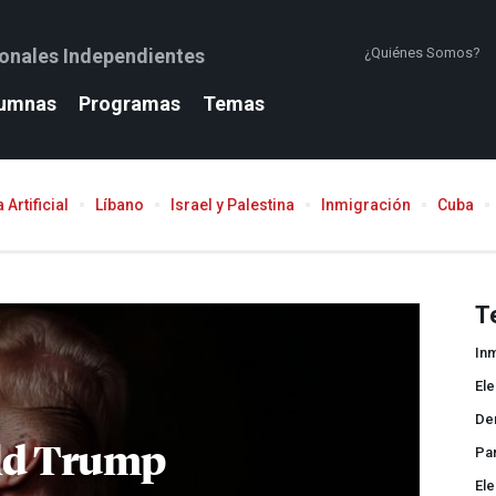
ionales Independientes
¿Quiénes Somos?
umnas
Programas
Temas
 Artificial
Líbano
Israel y Palestina
Inmigración
Cuba
T
In
El
De
ld Trump
Pa
El