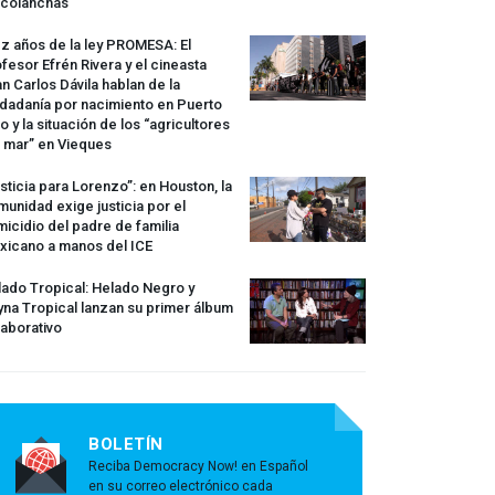
rcolanchas
z años de la ley
PROMESA
: El
fesor Efrén Rivera y el cineasta
n Carlos Dávila hablan de la
dadanía por nacimiento en Puerto
o y la situación de los “agricultores
 mar” en Vieques
sticia para Lorenzo”: en Houston, la
unidad exige justicia por el
icidio del padre de familia
xicano a manos del
ICE
ado Tropical: Helado Negro y
na Tropical lanzan su primer álbum
aborativo
BOLETÍN
Reciba Democracy Now! en Español
en su correo electrónico cada