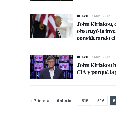
BREVE
17 MAY. 2017
John Kiriakou, 
obstruyó la inve
considerando el 
BREVE
17 MAY. 2017
John Kiriakou h
CIA
y porqué la
« Primera
‹ Anterior
515
516
5