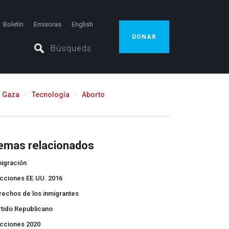
Boletín
Emisoras
English
DONAR
Gaza
Tecnología
Aborto
emas relacionados
migración
ecciones EE.UU. 2016
rechos de los inmigrantes
rtido Republicano
ecciones 2020