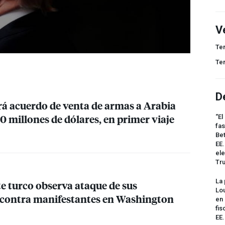
V
Te
Te
D
 acuerdo de venta de armas a Arabia
0 millones de dólares, en primer viaje
“El
fas
Bet
EE.
ele
Tr
La 
e turco observa ataque de sus
Lou
 contra manifestantes en Washington
en 
fis
EE