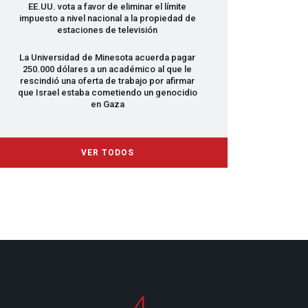
EE.UU. vota a favor de eliminar el límite
impuesto a nivel nacional a la propiedad de
estaciones de televisión
La Universidad de Minesota acuerda pagar
250.000 dólares a un académico al que le
rescindió una oferta de trabajo por afirmar
que Israel estaba cometiendo un genocidio
en Gaza
VER TODOS
4