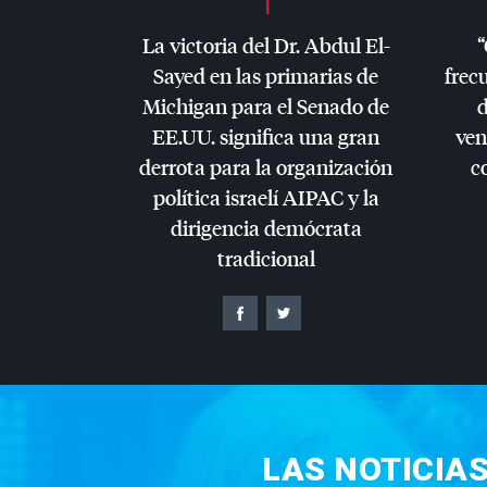
La victoria del Dr. Abdul El-
“
Sayed en las primarias de
frec
Michigan para el Senado de
d
EE.UU. significa una gran
ven
derrota para la organización
c
política israelí
AIPAC
y la
dirigencia demócrata
tradicional
LAS NOTICIA