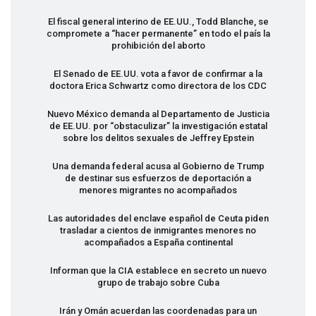
El fiscal general interino de EE.UU., Todd Blanche, se
compromete a “hacer permanente” en todo el país la
prohibición del aborto
El Senado de EE.UU. vota a favor de confirmar a la
doctora Erica Schwartz como directora de los
CDC
Nuevo México demanda al Departamento de Justicia
de EE.UU. por “obstaculizar” la investigación estatal
sobre los delitos sexuales de Jeffrey Epstein
Una demanda federal acusa al Gobierno de Trump
de destinar sus esfuerzos de deportación a
menores migrantes no acompañados
Las autoridades del enclave español de Ceuta piden
trasladar a cientos de inmigrantes menores no
acompañados a España continental
Informan que la
CIA
establece en secreto un nuevo
grupo de trabajo sobre Cuba
Irán y Omán acuerdan las coordenadas para un