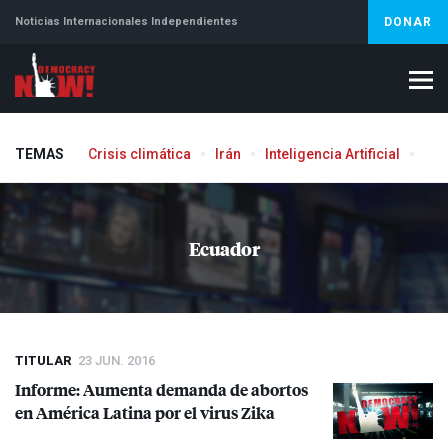
Noticias Internacionales Independientes
DONAR
TEMAS
Crisis climática
Irán
Inteligencia Artificial
Líb
Ecuador
TITULAR
23 JUN. 2016
Informe: Aumenta demanda de abortos
en América Latina por el virus Zika