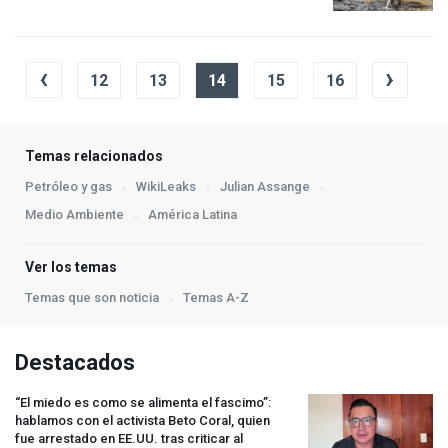
‹
›
12
13
14
15
16
Temas relacionados
Petróleo y gas
WikiLeaks
Julian Assange
Medio Ambiente
América Latina
Ver los temas
Temas que son noticia
Temas A-Z
Destacados
“El miedo es como se alimenta el fascimo”:
hablamos con el activista Beto Coral, quien
fue arrestado en EE.UU. tras criticar al