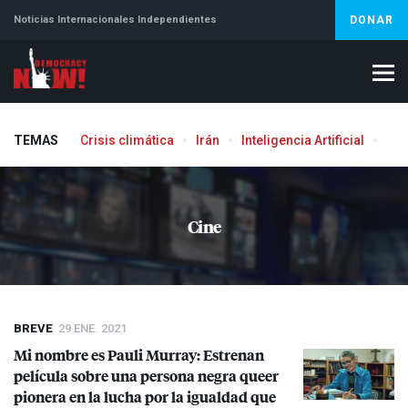
Noticias Internacionales Independientes
DONAR
TEMAS
Crisis climática
Irán
Inteligencia Artificial
Líb
Cine
BREVE
29 ENE. 2021
Mi nombre es Pauli Murray: Estrenan
película sobre una persona negra queer
pionera en la lucha por la igualdad que