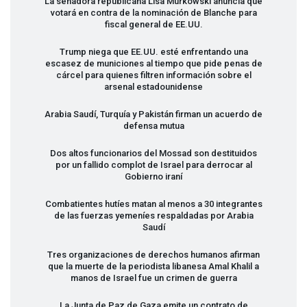
La senadora republicana Lisa Murkowski anuncia que
votará en contra de la nominación de Blanche para
fiscal general de EE.UU.
Trump niega que EE.UU. esté enfrentando una
escasez de municiones al tiempo que pide penas de
cárcel para quienes filtren información sobre el
arsenal estadounidense
Arabia Saudí, Turquía y Pakistán firman un acuerdo de
defensa mutua
Dos altos funcionarios del Mossad son destituidos
por un fallido complot de Israel para derrocar al
Gobierno iraní
Combatientes hutíes matan al menos a 30 integrantes
de las fuerzas yemeníes respaldadas por Arabia
Saudí
Tres organizaciones de derechos humanos afirman
que la muerte de la periodista libanesa Amal Khalil a
manos de Israel fue un crimen de guerra
La Junta de Paz de Gaza emite un contrato de