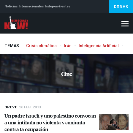
Noticias Internacionales Independientes
DONAR
TEMAS
Crisis climática
Irán
Inteligencia Artificial
Líb
Cine
BREVE
26 FEB. 2013
Un padre israelí y uno palestino convocan
a una intifada no violenta y conjunta
contra la ocupación