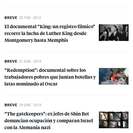
BREVE
25 FEB. 2013
El documental “King: un registro fílmico”
recorre la lucha de Luther King desde
Montgomery hasta Memphis
BREVE
31 ENE. 2013
“Redemption”: documental sobre los
trabajadores pobres que juntan botellas y
latas nominado al Oscar
BREVE
29 ENE. 2013
“The gatekeepers”: ex jefes de Shin Bet
denuncian ocupación y comparan Israel
con la Alemania nazi